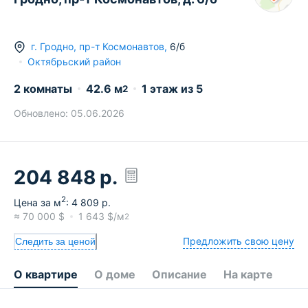
г.
Гродно
,
пр-т Космонавтов
,
6/б
Октябрьский район
2 комнаты
42.6
м
1
этаж из
5
2
Обновлено:
05.06.2026
204 848
р.
2
Цена за м
:
4 809
р.
≈
70 000
$
1 643
$/м
2
Предложить свою цену
Следить за ценой
О квартире
О доме
Описание
На карте