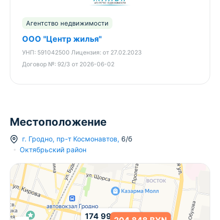
Звоните — расскажу все детали и организую
оперативный показ.​​​​​​​​​​​​​​​​​​​​​​​​​​​​​​​​​​​​​​​​​​​​​​​​​​
Агентство недвижимости
ООО "Центр жилья"
УНП:
591042500
Лицензия:
от 27.02.2023
Договор №:
92/3 от 2026-06-02
Местоположение
г.
Гродно
,
пр-т Космонавтов
,
6/б
254 597 BYN
Октябрьский район
174 999 BYN