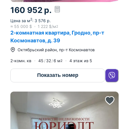
160 952
р.
2
Цена за м
:
3 576
р.
≈
55 000
$
1 222
$/м
2
2-комнатная квартира, Гродно, пр-т
Космонавтов, д. 39
Октябрьский район
,
пр-т Космонавтов
2-комн. кв
45
32
6
м
4
этаж из
5
2
Показать номер