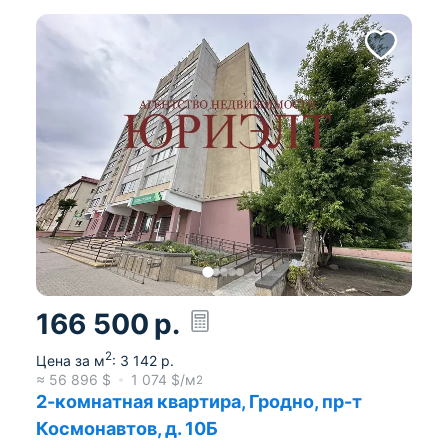
166 500
р.
2
Цена за м
:
3 142
р.
≈
56 896
$
1 074
$/м
2
2-комнатная квартира, Гродно, пр-т
Космонавтов, д. 10Б