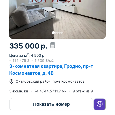
335 000
р.
2
Цена за м
:
4 503
р.
≈
114 475
$
1 539
$/м
2
3-комнатная квартира, Гродно, пр-т
Космонавтов, д. 4В
Октябрьский район
,
пр-т Космонавтов
3-комн. кв
74.4
44.5
11.7
м
9
этаж из
9
2
Показать номер