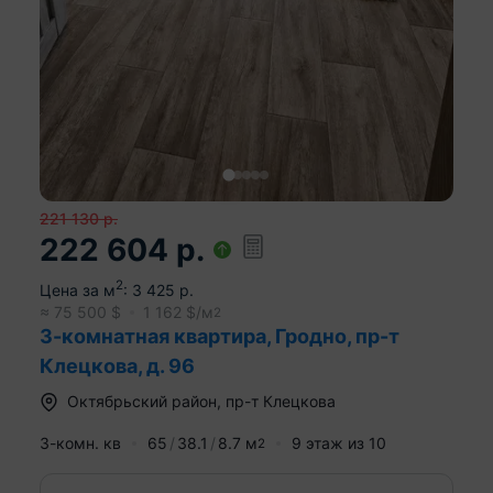
221 130
р.
222 604
р.
2
Цена за м
:
3 425
р.
≈
75 500
$
1 162
$/м
2
3-комнатная квартира, Гродно, пр-т
Клецкова, д. 96
Октябрьский район
,
пр-т Клецкова
3-комн. кв
65
38.1
8.7
м
9
этаж из
10
2