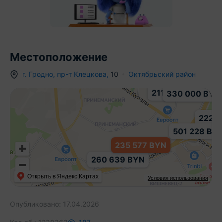
Местоположение
г.
Гродно
,
пр-т Клецкова
,
10
Октябрьский район
211 990 BYN
330 000 BYN
222 
501 228 BY
235 577 BYN
260 639 BYN
Открыть в Яндекс.Картах
Условия использования
Опубликовано:
17.04.2026