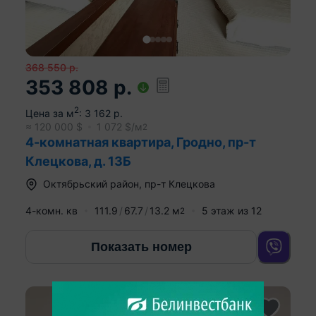
368 550
р.
353 808
р.
2
Цена за м
:
3 162
р.
≈
120 000
$
1 072
$/м
2
4-комнатная квартира, Гродно, пр-т
Клецкова, д. 13Б
Октябрьский район
,
пр-т Клецкова
4-комн. кв
111.9
67.7
13.2
м
5
этаж из
12
2
Показать номер