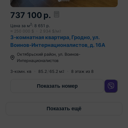
737 100
р.
2
Цена за м
:
8 651
р.
≈
250 000
$
2 934
$/м
2
3-комнатная квартира, Гродно, ул.
Воинов-Интернационалистов, д. 16А
Октябрьский район
,
ул. Воинов-
Интернационалистов
3-комн. кв
85.2
65.2
м
8
этаж из
8
2
Показать номер
Показать ещё