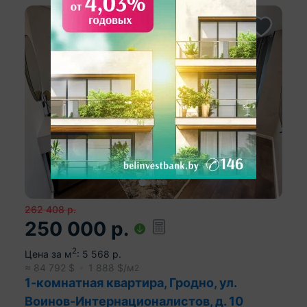
262 408
р.
250 000
р.
2
Цена за м
:
5 568
р.
≈
84 792
$
1 888
$/м
2
1-комнатная квартира, Гродно, ул.
Воинов-Интернационалистов, д. 10