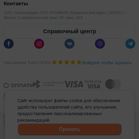
Контакты
ООО «Аниксмедиа» УНП 191299645, Юридический адрес: 220053, г.
Минск, Старовиленский тракт 87, офис 303
Справочный центр
Войдите чтобы оценить
Наш рейтинг
5
из
5
(
1041
):
Сайт использует файлы cookie для обеспечения
удобства пользователей сайта, его улучшения,
предоставления персонализированных
Политика конфиденциальности,
рекомендаций.
Политика обработки файлов куки
Выбор настроек Cookies
и
© 2015 - 2026, Domovita.by. Копирование материалов допускается
Принять
только при наличии активной ссылки.