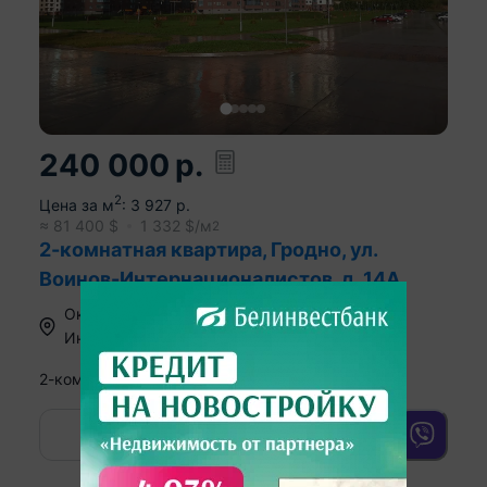
240 000
р.
2
Цена за м
:
3 927
р.
≈
81 400
$
1 332
$/м
2
2-комнатная квартира, Гродно, ул.
Воинов-Интернационалистов, д. 14А
Октябрьский район
,
ул. Воинов-
Интернационалистов
2-комн. кв
61.1
31.5
10.6
м
6
этаж из
10
2
Показать номер