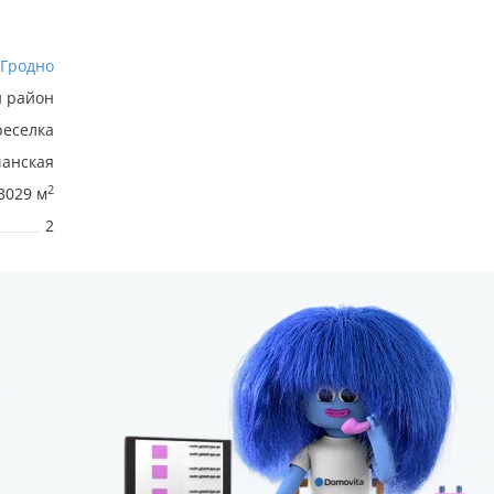
Гродно
 район
реселка
чанская
2
3029 м
2