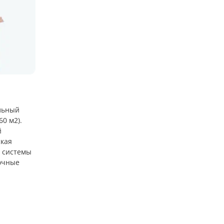
альный
60 м2).
й
ская
й системы
вочные