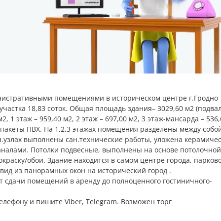
нистративными помещениями в историческом центре г.Гродно
 участка 18,83 соток. Общая площадь здания– 3029,60 м2 (подв
 1 этаж – 959,40 м2, 2 этаж – 697,00 м2, 3 этаж-мансарда – 536,
пакеты ПВХ. На 1,2,3 этажах помещения разделены между собо
ан.узлах выполнены сан.технические работы, уложена керамиче
аналами. Потолки подвесные, выполнены на основе потолочно
краску/обои. Здание находится в самом центре города, парко
ид из панорамных окон на исторический город .
от сдачи помещений в аренду до полноценного гостиничного-
лефону и пишите Viber, Telegram. Возможен торг