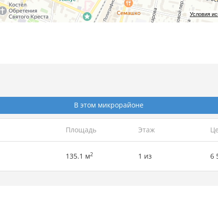
Условия и
В этом микрорайоне
Площадь
Этаж
Це
2
135.1 м
1 из
6 