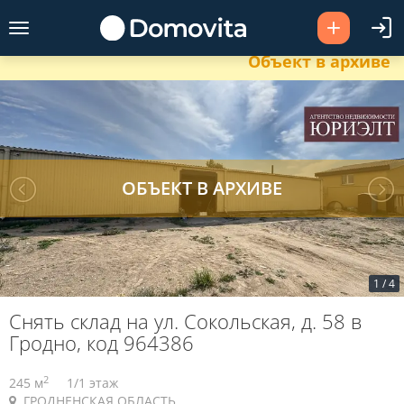
Объект в архиве
1
/
4
Снять склад на ул. Сокольская, д. 58 в
Гродно, код 964386
2
245 м
1/1 этаж
ГРОДНЕНСКАЯ ОБЛАСТЬ