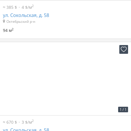
2
≈ 385 $
4 $/м
ул. Сокольская, д. 58
Октябрьский р-н
2
94 м
2
8 р. за м
1 960 р. в мес.
1
/
1
2
≈ 670 $
3 $/м
ул. Сокольская, д. 58