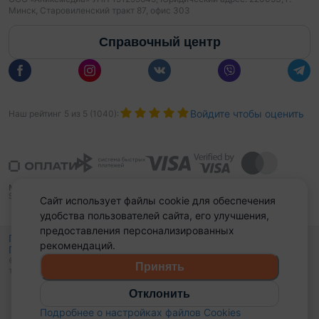
Минск, Старовиленский тракт 87, офис 303
Справочный центр
Войдите чтобы оценить
Наш рейтинг
5
из
5
(
1040
):
Сайт использует файлы cookie для обеспечения
удобства пользователей сайта, его улучшения,
предоставления персонализированных
Политика конфиденциальности,
рекомендаций.
Политика обработки файлов куки
Выбор настроек Cookies
и
© 2015 - 2026, Domovita.by. Копирование материалов допускается
Принять
только при наличии активной ссылки.
Отклонить
Подробнее о настройках файлов Cookies