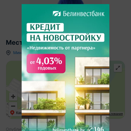
Местоположение
Минская область
,
ст.
Импульс-садовод
,
Как добраться
API Карт
Условия использования
Опубликовано:
11.09.2024