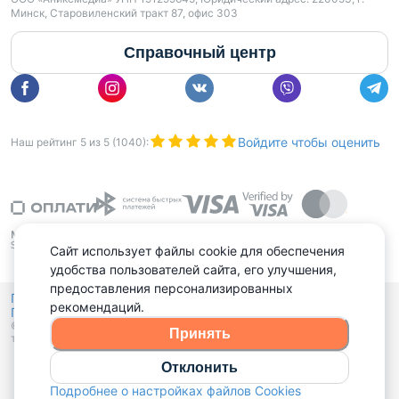
Минск, Старовиленский тракт 87, офис 303
Справочный центр
Войдите чтобы оценить
Наш рейтинг
5
из
5
(
1040
):
Сайт использует файлы cookie для обеспечения
удобства пользователей сайта, его улучшения,
предоставления персонализированных
Политика конфиденциальности,
рекомендаций.
Политика обработки файлов куки
Выбор настроек Cookies
и
© 2015 - 2026, Domovita.by. Копирование материалов допускается
Принять
только при наличии активной ссылки.
Отклонить
Подробнее о настройках файлов Cookies