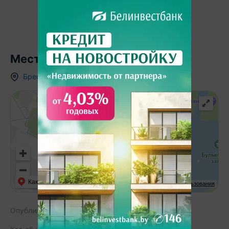
Местоположение
Брестская область
,
ст.
Ивушка-91
,
Как добраться
API Карт
Условия использования
Опубликовано:
25.07.2025