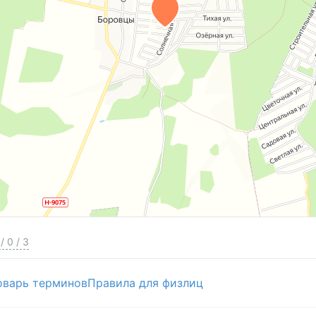
/
0
/
3
оварь терминов
Правила для физлиц