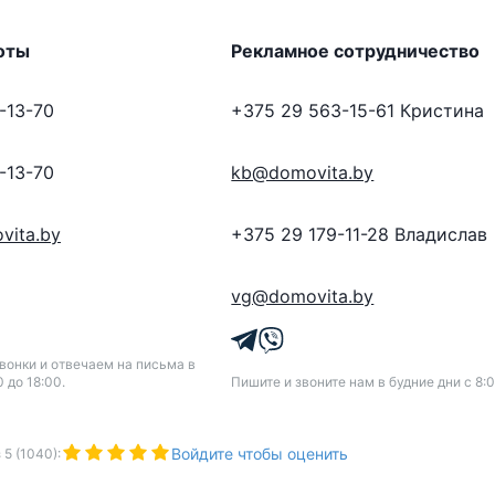
оты
Рекламное сотрудничество
-13-70
+375 29 563-15-61
Кристина
-13-70
kb@domovita.by
vita.by
+375 29 179-11-28
Владислав
vg@domovita.by
онки и отвечаем на письма в
0 до 18:00.
Пишите и звоните нам в будние дни с 8:0
Войдите чтобы оценить
з
5
(
1040
):