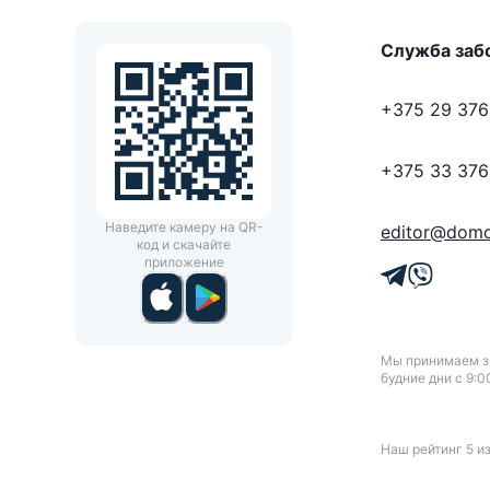
Служба заб
+375 29 376
+375 33 376
Наведите камеру на QR-
editor@domo
код и скачайте
приложение
Мы принимаем зв
будние дни с 9:0
Наш рейтинг
5
и