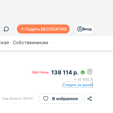
Подать БЕСПЛАТНО
Вход
ская
Собственникам
138 114
р.
138 114
р.
≈
47 000
$
Следить за ценой
В избранное
Код объекта:
182274