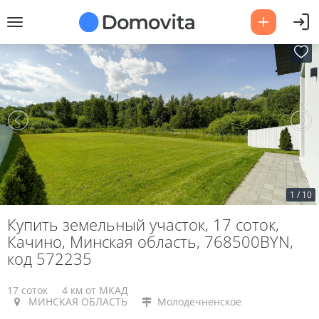
1
/
10
Купить земельный участок, 17 соток,
Качино, Минская область, 768500BYN,
код 572235
17 соток
4 км от МКАД
МИНСКАЯ ОБЛАСТЬ
Молодечненское