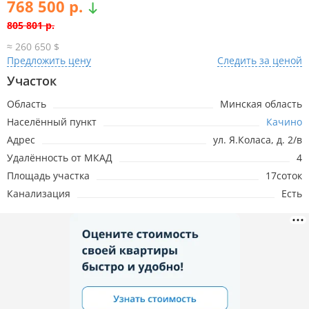
768 500 р.
805 801 р.
≈ 260 650 $
Предложить цену
Следить за ценой
10.07.2026
789 328р.
-16 473р.
Участок
Область
Минская область
9.07.2026
805 801р.
Населённый пункт
Качино
Адрес
ул. Я.Коласа, д. 2/в
Удалённость от МКАД
4
Площадь участка
17соток
Канализация
Есть