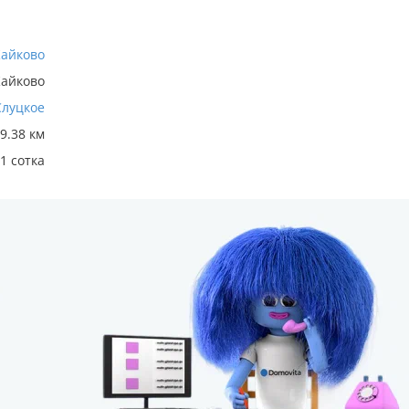
Кайково
Кайково
Слуцкое
9.38 км
1 сотка