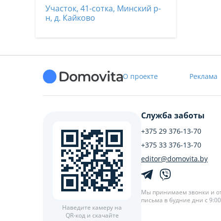
Участок, 41-сотка, Минский р-
н, д. Кайково
О проекте
Реклама
Служба заботы
+375 29 376-13-70
+375 33 376-13-70
editor@domovita.by
Мы принимаем звонки и о
письма в будние дни с 9:00 
Наведите камеру на
QR-код и скачайте