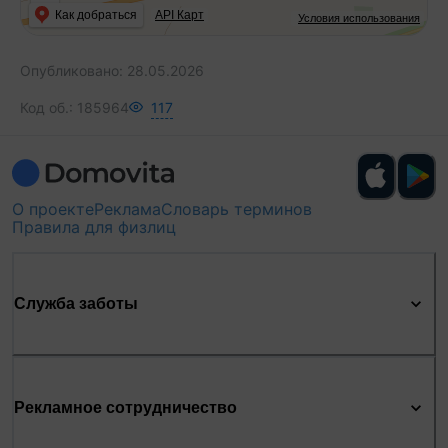
Еще больше информации по недвижимости:
Как добраться
API Карт
Условия использования
@elena_lavrintsova_realt
Опубликовано:
28.05.2026
Код об.:
185964
117
О проекте
Реклама
Словарь терминов
Правила для физлиц
Служба заботы
Рекламное сотрудничество