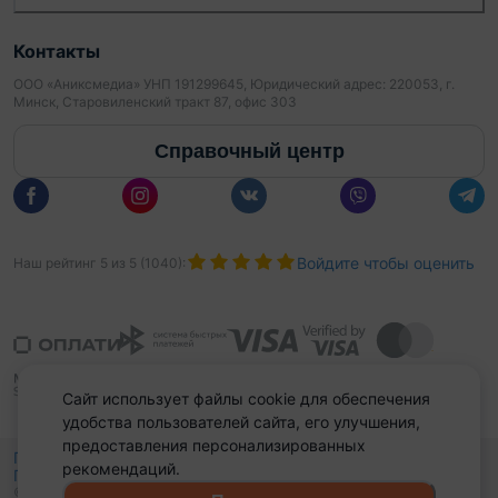
Контакты
ООО «Аниксмедиа» УНП 191299645, Юридический адрес: 220053, г.
Минск, Старовиленский тракт 87, офис 303
Справочный центр
Войдите чтобы оценить
Наш рейтинг
5
из
5
(
1040
):
Сайт использует файлы cookie для обеспечения
удобства пользователей сайта, его улучшения,
предоставления персонализированных
Политика конфиденциальности,
рекомендаций.
Политика обработки файлов куки
Выбор настроек Cookies
и
© 2015 - 2026, Domovita.by. Копирование материалов допускается