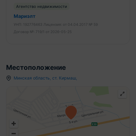
Плодовые деревья разных видов.
Агентство недвижимости
Мариэлт
Есть свой колодец!
УНП:
192776463
Лицензия:
от 04.04.2017 № 59
Договор №:
719/1 от 2026-05-25
Асфальтированная дорога, освещение.
Живописное место, близость инфраструктуры-25
км до Минска.
Местоположение
Чистая продажа, один собственник, встречный
Минская область
,
ст.
Кирмаш
,
вариант не нужен.
Возможна покупка в кредит.
По всем вопросам звоните!