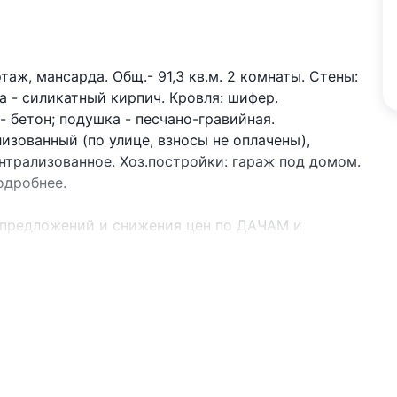
таж, мансарда. Общ.- 91,3 кв.м. 2 комнаты. Стены:
а - силикатный кирпич. Кровля: шифер.
 бетон; подушка - песчано-гравийная.
лизованный (по улице, взносы не оплачены),
нтрализованное. Хоз.постройки: гараж под домом.
одробнее.
 предложений и снижения цен по ДАЧАМ и
Viber или Telegram ЗАО «АЛЬТЕРНАТИВА Брест».
.2016г. Договор номер 446/1 от 28.02.2025