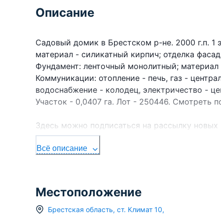
Описание
Садовый домик в Брестском р-не. 2000 г.п. 1 э
материал - силикатный кирпич; отделка фасад
Фундамент: ленточный монолитный; материал -
Коммуникации: отопление - печь, газ - центра
водоснабжение - колодец, электричество - це
Участок - 0,0407 га. Лот - 250446. Смотреть п
Здесь можно подписаться на рассылку новых
УЧАСТКАМ в Брестском регионе прямо Вам в 
УНП 291427570 Лицензия № 02240/303 от 02.02
Всё описание
Местоположение
Брестская область
,
ст.
Климат 10
,