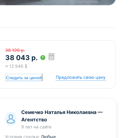
38 199
р.
38 043
р.
≈
12 946
$
Предложить свою цену
Следить за ценой
Семечко Наталья Николаевна
—
Агентство
9 лет
на сайте
Условия сделки:
Любые