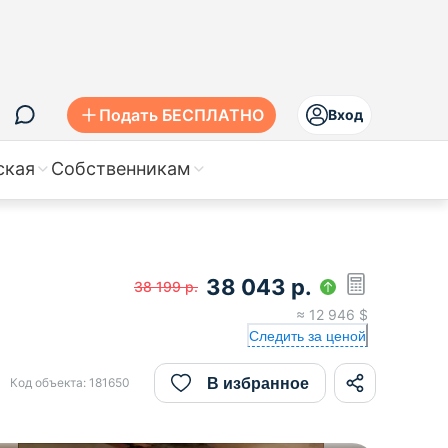
Подать БЕСПЛАТНО
Вход
ская
Собственникам
38 043
р.
38 199
р.
≈
12 946
$
Следить за ценой
В избранное
Код объекта:
181650