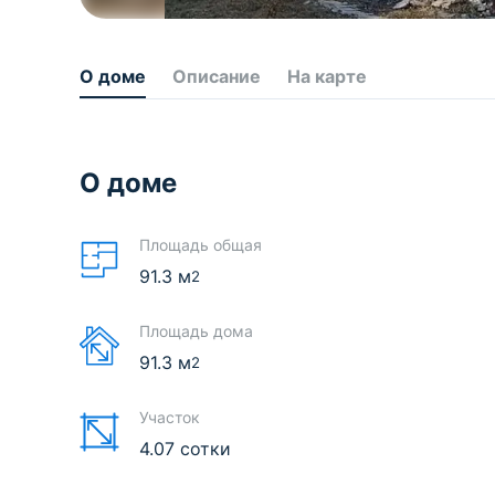
О доме
Описание
На карте
О доме
Площадь общая
91.3
м
2
Площадь дома
91.3
м
2
Участок
4.07 сотки