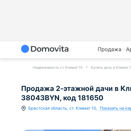
Продажа
А
Недвижимость ст. Климат 10
Купить дачу в Климат 
Продажа 2-этажной дачи в Кл
38043BYN, код 181650
Показать на ка
Брестская область
,
ст.
Климат 10
,