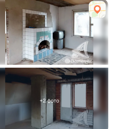
+
2
фото