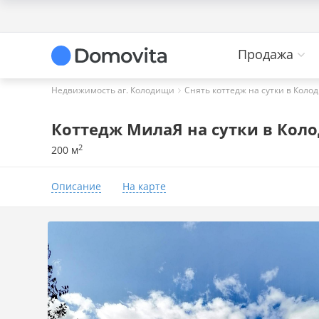
Продажа
Недвижимость аг. Колодищи
Снять коттедж на сутки в Коло
Коттедж МилаЯ на сутки в Коло
2
200 м
Описание
На карте