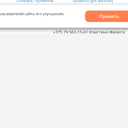
Словарь терминов
Правила для физлиц
ользователей сайта, его улучшения,
Принять
Рекламное сотрудничество
+375 29 563-15-61 Кристина Филюта
kb@domovita.by
+375 29 179-11-28 Владислав Гладчен
vg@domovita.by
твечаем на
до 18:00.
Пишите и звоните нам в будние дни с
8:00 до 20:00.
лов cookie
и
Выбор настроек Cookie