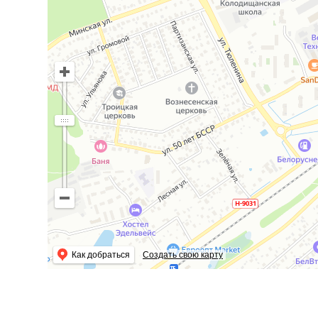
Бильярд 8р сутки
Пишите в viber, я в РОУМИНГЕ
Сдача на любой срок
Как добраться
Создать свою карту