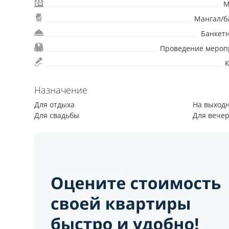
М
Мангал/б
Банкет
Проведение мероп
Назначение
Для отдыха
На выход
Для свадьбы
Для вече