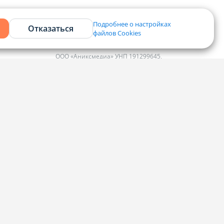
Подробнее о настройках
Отказаться
файлов Cookies
Контакты
ООО «Аниксмедиа» УНП 191299645,
Юридический адрес: 220053, г. Минск,
Старовиленский тракт 87, офис 303
ко
Справочный центр