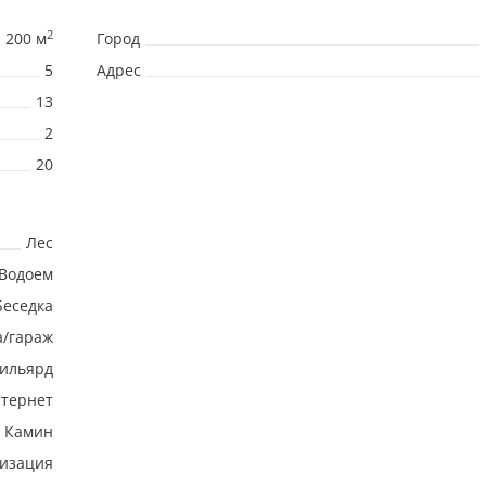
2
200 м
Город
5
Адрес
13
2
20
Лес
Водоем
Беседка
а/гараж
ильярд
тернет
Камин
изация