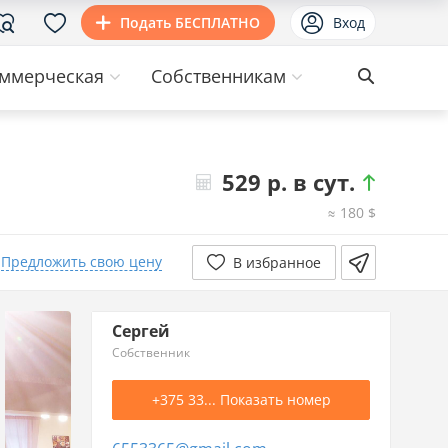
Подать БЕСПЛАТНО
Вход
ммерческая
Собственникам
529 р. в сут.
≈ 180 $
Предложить свою цену
В избранное
20.04.2023
529р.
+35р.
9.04.2023
494р.
-976р.
Сергей
Собственник
9.04.2023
1 469р.
+940р.
9.04.2023
529р.
-59р.
+375 33... Показать номер
21.03.2023
588р.
+59р.