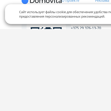
О проекте
Реклама
Сайт использует файлы cookie для обеспечения удобства п
предоставления персонализированных рекомендаций.
Служба заботы
+375 29 376-13-70
+375 33 376-13-70
editor@domovita.by
Мы принимаем звонки и о
письма в будние дни с 9:00 
Наведите камеру на
QR-код и скачайте
приложение
Наш рейтинг 5 из 5 (1040)
Политика конфиденциальности,
Политика обработки фай