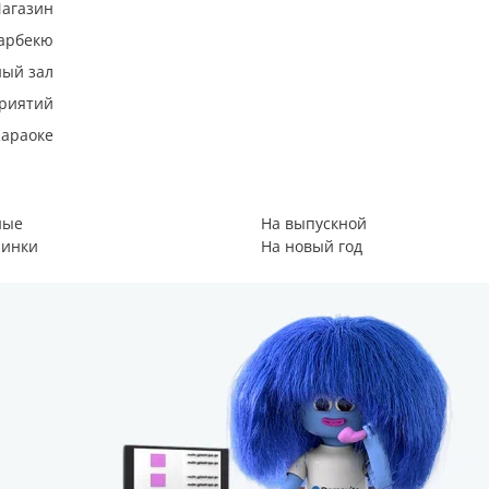
агазин
арбекю
ный зал
риятий
Караоке
ные
На выпускной
ринки
На новый год