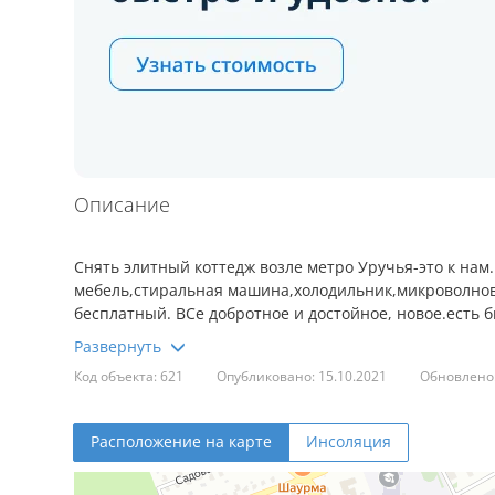
Описание
Снять элитный коттедж возле метро Уручья-это к нам.
мебель,стиральная машина,холодильник,микроволновка
бесплатный. ВСе добротное и достойное, новое.есть 
Территория 15 соток,на которой расположена садовая
Код объекта: 621
Опубликовано: 15.10.2021
Обновлено:
территория,стоянка. Рядом озеро и заказник Республи
Заключаю договор, иностранных гостей регистрирую в
Расположение на карте
Инсоляция
Аренда на сутки до 10человек 50руб,далее 28руб с че