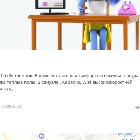
 Я собственник. В доме есть все для комфортного жилья: посуда,
,теплые полы, 2 санузла,. Караоке, WiFi высокоскоростной,
бильрд
 мебель, сделанная под заказ,мангал,место под барбекю. Огор
 04.08.2023
ки Беларусь.
 отделе миграции в течение 3х часов после заселения.
ловека