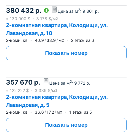
380 432
р.
2
Цена за м
:
9 301
р.
≈
130 000
$
3 178
$/м
2
2-комнатная квартира, Колодищи, ул.
Лавандовая, д. 10
2-комн. кв
40.9
33.9
м
2
этаж из
6
2
Показать номер
357 670
р.
2
Цена за м
:
9 772
р.
≈
122 222
$
3 339
$/м
2
2-комнатная квартира, Колодищи, ул.
Лавандовая, д. 5
2-комн. кв
36.6
17.2
м
1
этаж из
5
2
Показать номер