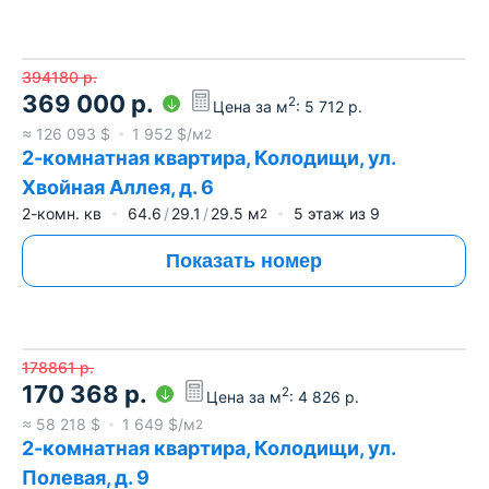
394180
р.
369 000
р.
2
Цена за м
:
5 712
р.
≈
126 093
$
1 952
$/м
2
2-комнатная квартира, Колодищи, ул.
Хвойная Аллея, д. 6
2-комн. кв
64.6
29.1
29.5
м
5
этаж из
9
2
Показать номер
178861
р.
170 368
р.
2
Цена за м
:
4 826
р.
≈
58 218
$
1 649
$/м
2
2-комнатная квартира, Колодищи, ул.
Полевая, д. 9