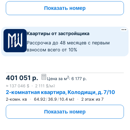
Показать номер
Квартиры от застройщика
Рассрочка до 48 месяцев с первым
взносом всего от 10%
401 051
р.
2
Цена за м
:
6 177
р.
≈
137 046
$
2 111
$/м
2
2-комнатная квартира, Колодищи, д. 7/10
2-комн. кв
64.92
36.9
10.4
м
2
этаж из
7
2
Показать номер