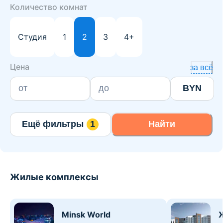
Количество комнат
Студия
1
2
3
4+
Цена
за всё
BYN
Ещё фильтры
1
Найти
Жилые комплексы
Minsk World