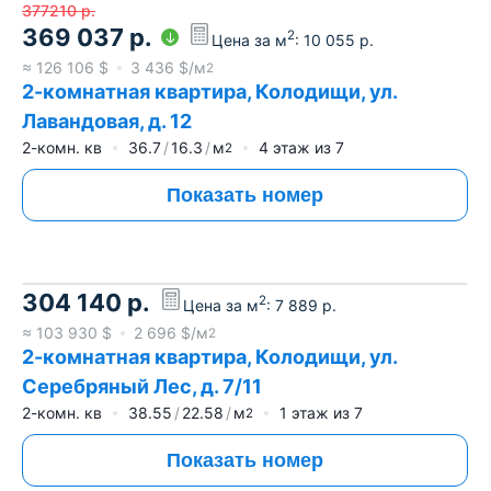
377210
р.
369 037
р.
2
Цена за м
:
10 055
р.
≈
126 106
$
3 436
$/м
2
2-комнатная квартира, Колодищи, ул.
Лавандовая, д. 12
2-комн. кв
36.7
16.3
м
4
этаж из
7
2
Показать номер
304 140
р.
2
Цена за м
:
7 889
р.
≈
103 930
$
2 696
$/м
2
2-комнатная квартира, Колодищи, ул.
Серебряный Лес, д. 7/11
2-комн. кв
38.55
22.58
м
1
этаж из
7
2
Показать номер