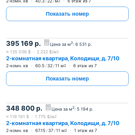
2-комн. кв
40.3
22
м
6
этаж из
7
2
Показать номер
395 169
р.
2
Цена за м
:
6 531
р.
≈
135 036
$
2 232
$/м
2
2-комнатная квартира, Колодищи, д. 7/10
2-комн. кв
60.5
32
11
м
6
этаж из
7
2
Показать номер
348 800
р.
2
Цена за м
:
5 194
р.
≈
119 191
$
1 775
$/м
2
2-комнатная квартира, Колодищи, д. 7/10
2-комн. кв
67.15
37
11
м
1
этаж из
7
2