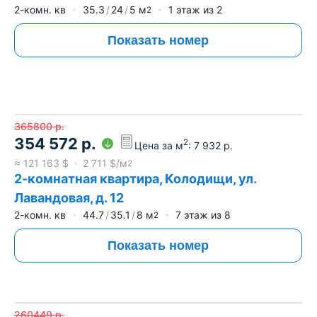
2-комн. кв
35.3
24
5
м
1
этаж из
2
2
Показать номер
365800
р.
354 572
р.
2
Цена за м
:
7 932
р.
≈
121 163
$
2 711
$/м
2
2-комнатная квартира, Колодищи, ул.
Лавандовая, д. 12
2-комн. кв
44.7
35.1
8
м
7
этаж из
8
2
Показать номер
260449
р.