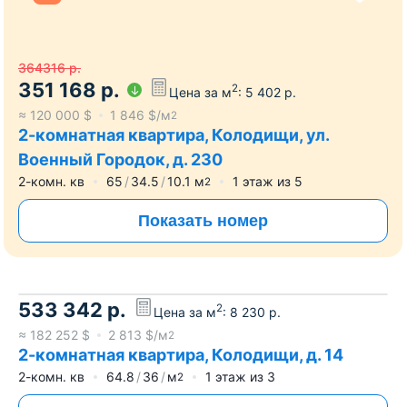
364316
р.
351 168
р.
2
Цена за м
:
5 402
р.
≈
120 000
$
1 846
$/м
2
2-комнатная квартира, Колодищи, ул.
Военный Городок, д. 230
2-комн. кв
65
34.5
10.1
м
1
этаж из
5
2
Показать номер
533 342
р.
2
Цена за м
:
8 230
р.
≈
182 252
$
2 813
$/м
2
2-комнатная квартира, Колодищи, д. 14
2-комн. кв
64.8
36
м
1
этаж из
3
2