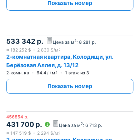
Показать номер
533 342
р.
2
Цена за м
:
8 281
р.
≈
182 252
$
2 830
$/м
2
2-комнатная квартира, Колодищи, ул.
Берёзовая Аллея, д. 13/12
2-комн. кв
64.4
м
1
этаж из
3
2
Показать номер
456854
р.
431 700
р.
2
Цена за м
:
6 713
р.
≈
147 519
$
2 294
$/м
2
2-комнатная квартира, Колодищи, ул.