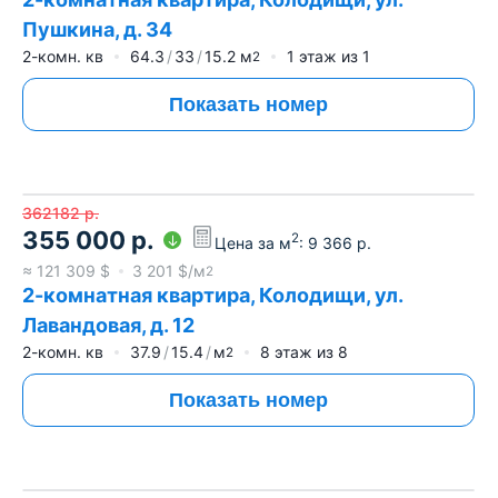
Пушкина, д. 34
2-комн. кв
64.3
33
15.2
м
1
этаж из
1
2
Показать номер
362182
р.
355 000
р.
2
Цена за м
:
9 366
р.
≈
121 309
$
3 201
$/м
2
2-комнатная квартира, Колодищи, ул.
Лавандовая, д. 12
2-комн. кв
37.9
15.4
м
8
этаж из
8
2
Показать номер