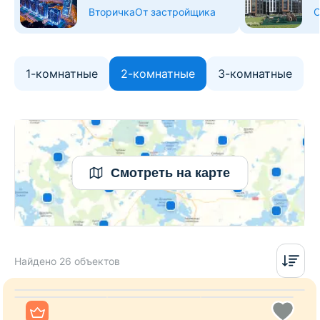
Вторичка
От застройщика
О
1-комнатные
2-комнатные
3-комнатные
Смотреть на карте
Найдено 26 объектов
Все фото