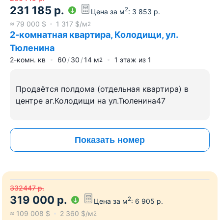
231 185
р.
2
Цена за м
:
3 853
р.
≈
79 000
$
1 317
$/м
2
2-комнатная квартира, Колодищи, ул.
Тюленина
2-комн. кв
60
30
14
м
1
этаж из
1
2
Продаётся полдома (отдельная квартира) в
центре аг.Колодищи на ул.Тюленина47
Показать номер
332447
р.
319 000
р.
2
Цена за м
:
6 905
р.
≈
109 008
$
2 360
$/м
2