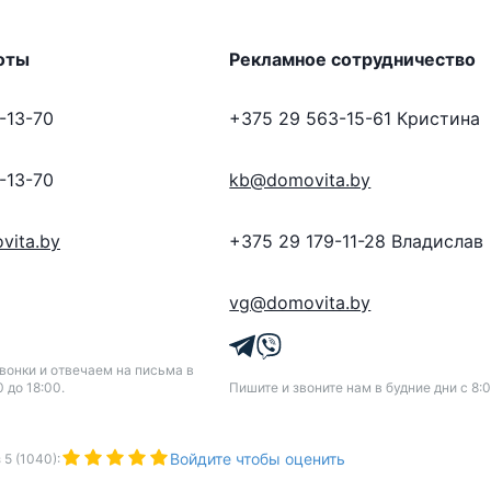
оты
Рекламное сотрудничество
-13-70
+375 29 563-15-61
Кристина
-13-70
kb@domovita.by
vita.by
+375 29 179-11-28
Владислав
vg@domovita.by
онки и отвечаем на письма в
0 до 18:00.
Пишите и звоните нам в будние дни с 8:0
Войдите чтобы оценить
з
5
(
1040
):