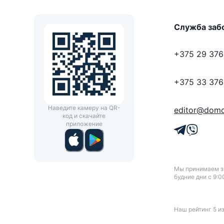
Служба заб
+375 29 376
+375 33 376
Наведите камеру на QR-
editor@domo
код и скачайте
приложение
Мы принимаем зв
будние дни с 9:0
Наш рейтинг
5
и