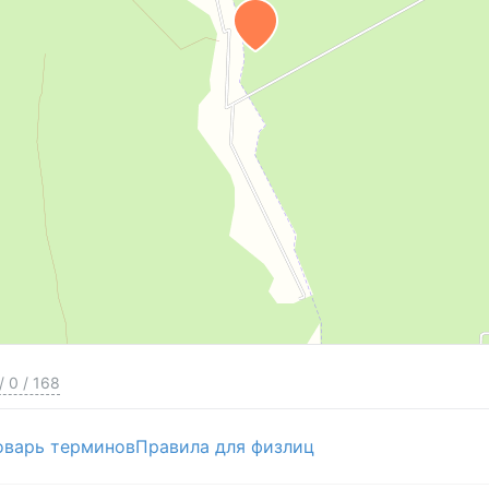
/
0
/
168
оварь терминов
Правила для физлиц