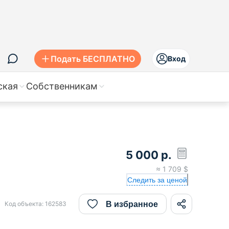
Подать БЕСПЛАТНО
Вход
ская
Собственникам
5 000
р.
≈
1 709
$
Следить за ценой
В избранное
Код объекта:
162583