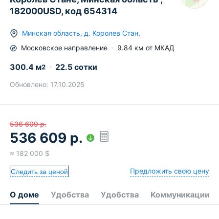
182000USD, код 654314
Минская область
,
д.
Королев Стан
,
Московское
направление
9.84
км от МКАД
300.4
м
22.5 сотки
2
Обновлено:
17.10.2025
536 609
р.
536 609
р.
≈
182 000
$
Предложить свою цену
Следить за ценой
О доме
Удобства
Удобства
Коммуникации