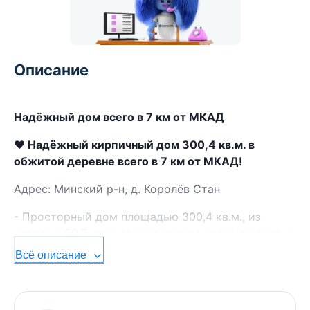
Описание
Надёжный дом всего в 7 км от МКАД
❤️ Надёжный кирпичный дом 300,4 кв.м. в
обжитой деревне всего в 7 км от МКАД!
Адрес: Минский р-н, д. Королёв Стан
- Просторный дом площадью 300,4 кв.м., из
которых 69,7 кв.м. занимают жилые помещения и
19 кв.м. составляет кухня, станет отличным
Всё описание
выбором для семьи, которая ценит тишину и
комфорт рядом с Минском.