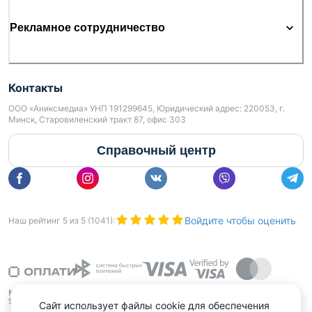
международной недвижимости Моя 7Я» | УНП
Рекламное сотрудничество
193750826 | Лицензия: № 02240/484 выдана МЮ
РБ 18.05.2024 г. | Страховое свидетельство БР
0004913
Контакты
ООО «Аниксмедиа» УНП 191299645, Юридический адрес: 220053, г.
Минск, Старовиленский тракт 87, офис 303
Справочный центр
Войдите чтобы оценить
Наш рейтинг
5
из
5
(
1041
):
Сайт использует файлы cookie для обеспечения