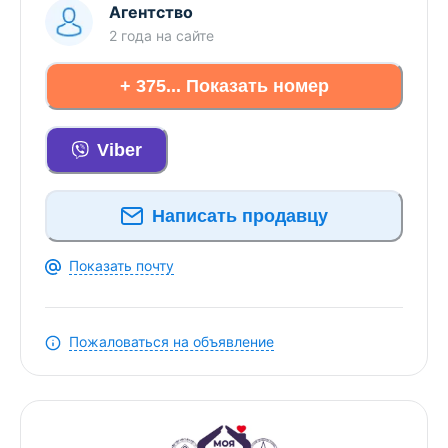
- Здание построено в 2002 году из прочных
Агентство
материалов. Цокольный этаж, сухой и ровный,
2 года
на сайте
подходит под мастерскую или технические
помещения. Первый этаж построен из
+ 375... Показать номер
газосиликатного блока, второй из кирпича, что
обеспечивает дому тепло и надёжность. Ремонт
был начат, часть комнат подготовлена под
Viber
отделку, входная группа зашита гипсокартоном,
что позволит новому владельцу оформить всё по
Написать продавцу
своему вкусу.
- В доме установлено газовое отопление,
Показать почту
дополнительно сохранён твердотопливный котёл,
что создаёт комфорт и уверенность в любой
сезон. Вода поступает из скважины, канализация
Пожаловаться на объявление
местная, кровля покрыта шифером.
Коммуникации подключены, и дом готов к
круглогодичному проживанию.
- На участке площадью 22,5 сотки достаточно