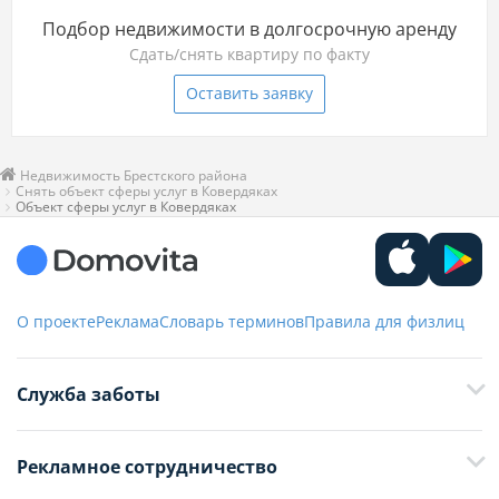
Подбор недвижимости в долгосрочную аренду
Сдать/снять квартиру по факту
Оставить заявку
Недвижимость Брестского района
Снять объект сферы услуг в Ковердяках
Объект сферы услуг в Ковердяках
О проекте
Реклама
Словарь терминов
Правила для физлиц
Служба заботы
+375 29 376-13-70
Рекламное сотрудничество
+375 33 376-13-70