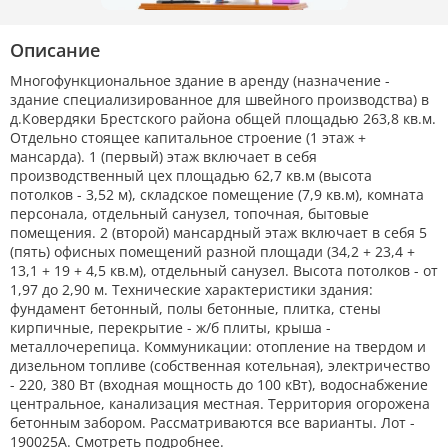
Описание
Многофункциональное здание в аренду (назначение -
здание специализированное для швейного производства) в
д.Ковердяки Брестского района общей площадью 263,8 кв.м.
Отдельно стоящее капитальное строение (1 этаж +
мансарда). 1 (первый) этаж включает в себя
производственный цех площадью 62,7 кв.м (высота
потолков - 3,52 м), складское помещение (7,9 кв.м), комната
персонала, отдельный санузел, топочная, бытовые
помещения. 2 (второй) мансардный этаж включает в себя 5
(пять) офисных помещений разной площади (34,2 + 23,4 +
13,1 + 19 + 4,5 кв.м), отдельный санузел. Высота потолков - от
1,97 до 2,90 м. Технические характеристики здания:
фундамент бетонный, полы бетонные, плитка, стены
кирпичные, перекрытие - ж/б плиты, крыша -
металлочерепица. Коммуникации: отопление на твердом и
дизельном топливе (собственная котельная), электричество
- 220, 380 Вт (входная мощность до 100 кВт), водоснабжение
центральное, канализация местная. Территория огорожена
бетонным забором. Рассматриваются все варианты. Лот -
190025A. Смотреть подробнее.