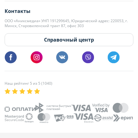
editor@domovita.by
+375 29 563-15-61 Кристина Филюта
Контакты
kb@domovita.by
+375 29 179-11-28 Владислав Гладченко
ООО «Аниксмедиа» УНП 191299645, Юридический адрес: 220053, г.
Мы принимаем звонки и отвечаем на письма в будние дни с 9:00 до
Минск, Старовиленский тракт 87, офис 303
18:00.
vg@domovita.by
Справочный центр
Пишите и звоните нам в будние дни с 8:00 до 20:00.
Наш рейтинг 5 из 5 (1040)