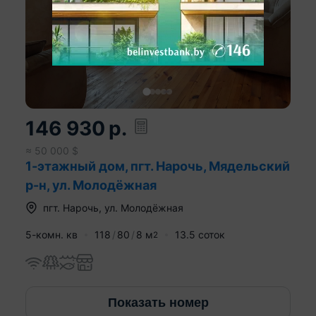
146 930
р.
≈
50 000
$
1-этажный дом, пгт. Нарочь, Мядельский
р-н, ул. Молодёжная
пгт.
Нарочь
,
ул. Молодёжная
5-комн. кв
118
80
8
м
13.5 соток
2
Показать номер