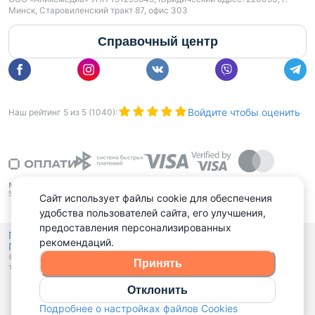
Минск, Старовиленский тракт 87, офис 303
Справочный центр
Войдите чтобы оценить
Наш рейтинг
5
из
5
(
1040
):
Сайт использует файлы cookie для обеспечения
удобства пользователей сайта, его улучшения,
предоставления персонализированных
Политика конфиденциальности,
рекомендаций.
Политика обработки файлов куки
Выбор настроек Cookies
и
© 2015 - 2026, Domovita.by. Копирование материалов допускается
Принять
только при наличии активной ссылки.
Отклонить
Подробнее о настройках файлов Cookies