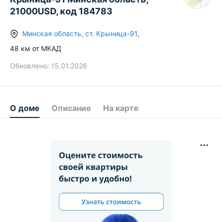
21000USD, код 184783
Минская область
,
ст.
Крыница-91
,
48
км от МКАД
Обновлено:
15.01.2026
О доме
Описание
На карте