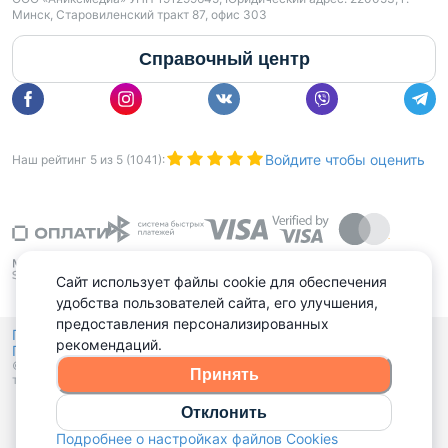
Минск, Старовиленский тракт 87, офис 303
Справочный центр
Войдите чтобы оценить
Наш рейтинг
5
из
5
(
1041
):
Сайт использует файлы cookie для обеспечения
удобства пользователей сайта, его улучшения,
предоставления персонализированных
Политика конфиденциальности,
рекомендаций.
Политика обработки файлов куки
Выбор настроек Cookies
и
© 2015 - 2026, Domovita.by. Копирование материалов допускается
Принять
только при наличии активной ссылки.
Отклонить
Подробнее о настройках файлов Cookies