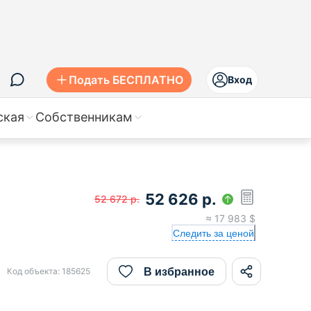
Подать БЕСПЛАТНО
Вход
ская
Собственникам
52 626
р.
52 672
р.
≈
17 983
$
Следить за ценой
В избранное
Код объекта:
185625