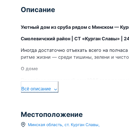
Описание
Уютный дом из сруба рядом с Минском — Кур
Смолевичский район | СТ «Курган Славы» | 
Иногда достаточно отъехать всего на полчаса
ритме жизни — среди тишины, зелени и чисто
О доме
Продаётся
загородный дом 1995 года постро
— материала, который ценят за тепло, долгов
Всё описание
Общая площадь — 98,3 м²
Одноэтажный дом
Местоположение
3 светлые комнаты
, удобные для семейного 
Минская область
,
ст.
Курган Славы
,