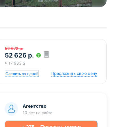
52 672
р.
52 626
р.
≈
17 983
$
Предложить свою цену
Следить за ценой
Агентство
10 лет
на сайте
+ 375... Показать номер