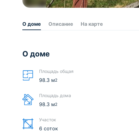
О доме
Описание
На карте
О доме
Площадь общая
98.3
м
2
Площадь дома
98.3
м
2
Участок
6 соток