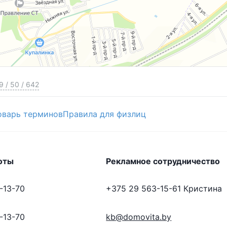
ых и удобных направлений для загородной жизни
влению
9
/
50
/
642
 добраться без автомобиля
оварь терминов
Правила для физлиц
дыха, рыбалки
оты
Рекламное сотрудничество
ыходного дня
, так и для
постоянного проживания
лый год.
-13-70
+375 29 563-15-61
Кристина
-13-70
kb@domovita.by