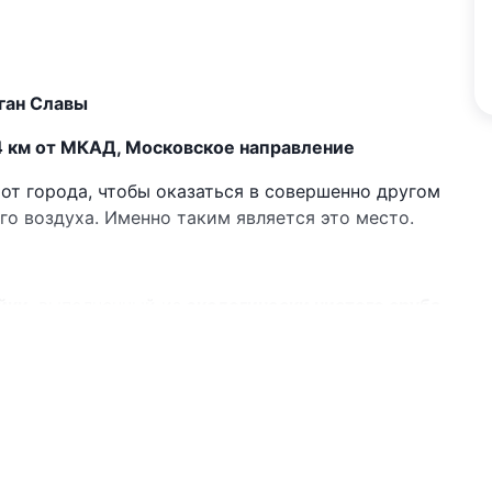
ган Славы
24 км от МКАД, Московское направление
 от города, чтобы оказаться в совершенно другом
го воздуха. Именно таким является это место.
йки
, выполненный из
экологически чистого сруба
ечность и особую атмосферу уюта.
проживания