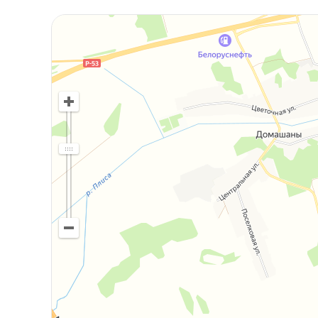
Печное отопление
— надёжное и атмосферно
Электричество
220 В
Крыша —
шифер
, проверенное временем реш
Дом продаётся
без мебели
, что даёт возмож
создать интерьер по собственному вкусу.
Участок
6 соток
земли
На участке растут
взрослые деревья и цветы
сформированного, жилого пространства
Стояночное место для автомобиля
Подъезд к дому осуществляется по
асфальти
время года.
Локация — ключевое преимущество