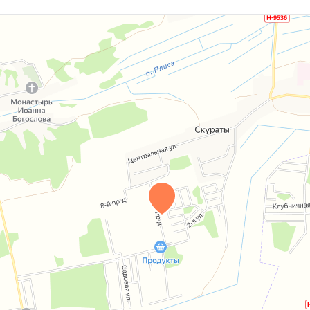
е
ение
ность обустроить пространство под себя и
, создающие приятную тень и ощущение
рованной и гравийной дороге
, что удобно в любое