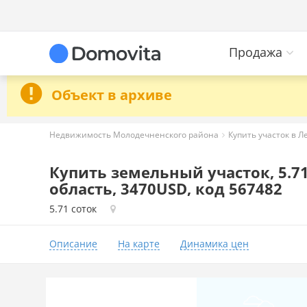
Продажа
Объект в архиве
Недвижимость Молодечненского района
Купить участок в Л
Купить земельный участок, 5.71
область, 3470USD, код 567482
5.71 соток
Описание
На карте
Динамика цен