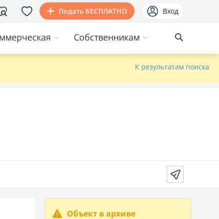
Подать БЕСПЛАТНО
Вход
ммерческая
Собственникам
К результатам поиска
Объект в архиве