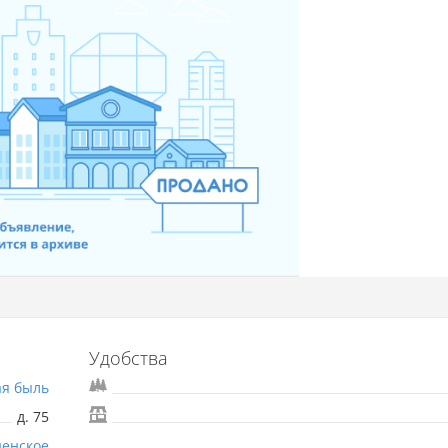
Удобства
ая быль
д. 75
енское