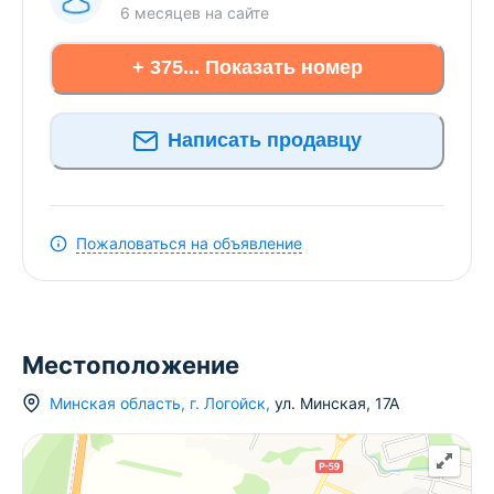
спортивный зал. Цена за сутки при одноместном
6 месяцев
на сайте
заселении 100руб (буд.день),110 руб (пт/суб). При
заселении 3-х и более человек 45 руб сутки с чел.
+ 375... Показать номер
(буд.день),50 руб с чел. (пт/суб) БРОНЬ ПО
ПРЕДОПЛАТЕ!!!! Форма оплаты наличный
Написать продавцу
безналичный расчёт. Отчётные документы
предоставляются.
Пожаловаться на объявление
Местоположение
Минская область
,
г.
Логойск
,
ул. Минская
,
17А