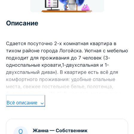
Описание
Сдается посуточно 2-х комнатная квартира в
тихом районе города Логойска. Уютная с мебелью
подходит для проживания до 7 человек (3-
односпальные кровати,1-двухспальная и 1-
двухспальный диван). В квартире есть всё для
комфортного проживания: удобные спальные
места, свежее постельное белье, полотенца,
бытовая техника, Wi-Fi. В шаговой доступности
остановка общественного транспорта, магазины,
Всё описание
супермаркеты, торговый центр и места досуга
(кафе, горнолыжный комплекс"Логойск" и
"Силичи", Физкультурно-оздоровительный центр
"Логойск " с большим и маленьким бассейном,
Жанна
—
Собственник