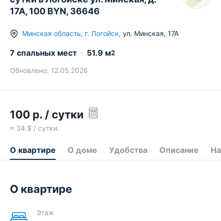
17А, 100 BYN, 36646
Минская область
,
г.
Логойск
,
ул. Минская
,
17А
7 спальных мест
51.9
м
2
Обновлено:
12.05.2026
100
р.
/ сутки
≈
34
$ / сутки.
О квартире
О доме
Удобства
Описание
На
О квартире
Этаж