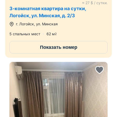
≈
27
$ / сутки.
3-комнатная квартира на сутки,
Логойск, ул. Минская, д. 2/3
г.
Логойск
,
ул. Минская
5 спальных мест
62
м
2
Показать номер