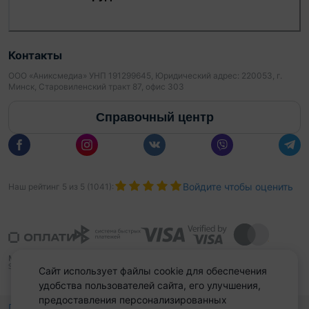
Ждем Вас!
ООО "Международная риэлтерская компания
ЭТАЖИ"
Контакты
ООО «Аниксмедиа» УНП 191299645, Юридический адрес: 220053, г.
УНП: 193981632
Минск, Старовиленский тракт 87, офис 303
Договор 404/1 от 02.06.2026г.
Справочный центр
Лицензия на оказание риэлтерских услуг №
02240/538 МЮ РБ от 24.04.2026
Войдите чтобы оценить
Наш рейтинг
5
из
5
(
1041
):
Сайт использует файлы cookie для обеспечения
удобства пользователей сайта, его улучшения,
предоставления персонализированных
Политика конфиденциальности,