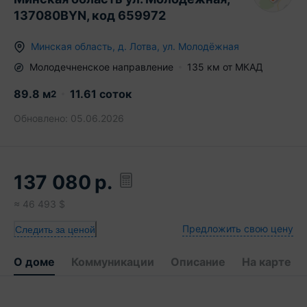
137080BYN, код 659972
Минская область
,
д.
Лотва
,
ул. Молодёжная
Молодечненское
направление
135
км от МКАД
89.8
м
11.61 соток
2
Обновлено:
05.06.2026
137 080
р.
≈
46 493
$
Предложить свою цену
Следить за ценой
О доме
Коммуникации
Описание
На карте