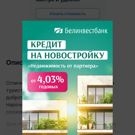
Описание
Отличное предложение в самом популярном
туристическом месте отдыха в Беларуси –
добротный дом с большим участком в
Нарочанском крае в окружении чистого
соснового леса и множества озер.
Дом построен из керамзитобетонных блоков,
утеплен, оштукатурен, покрашен, межкомнатные