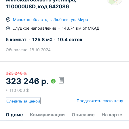
110000USD, код 642086
Минская область
,
г.
Любань
,
ул. Мира
Слуцкое
направление
143.74
км от МКАД
5 комнат
125.8
м
10.4 соток
2
Обновлено:
18.10.2024
323 246
р.
323 246
р.
≈
110 000
$
Предложить свою цену
Следить за ценой
О доме
Коммуникации
Описание
На карте