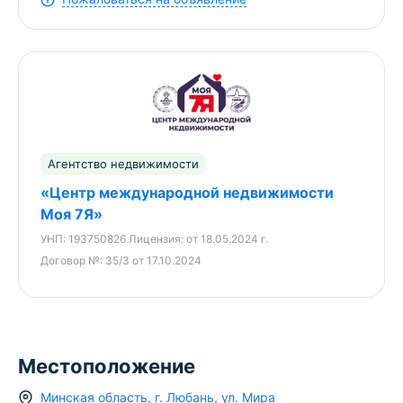
-В дом введены все необходимые коммуникации:
водоснабжение осуществляется через скважин,
канализация местная с переливным септиком,
газовый котел Bosch топовой версии 7000
отвечает за отопление и горячую воду,
предоставляя вам максимальную
энергоэффективность.
Агентство недвижимости
-Дом утеплен 10-сантиметровым слоем каменной
«Центр международной недвижимости
ваты и обшит материалом Hokla, что
Моя 7Я»
обеспечивает отличную теплоизоляцию и
экономию на отоплении.
УНП:
193750826
Лицензия:
от 18.05.2024 г.
Договор №:
35/3 от 17.10.2024
-В доме сделан шикарный ремонт, в котором
уделено внимание даже малейшим деталям.
Комнаты светлые и просторные, с продуманной
планировкой.
Местоположение
-Теплый пол сделан по всему дому — идеальное
решение для холодной зимы и зябкой осени.
Минская область
,
г.
Любань
,
ул. Мира