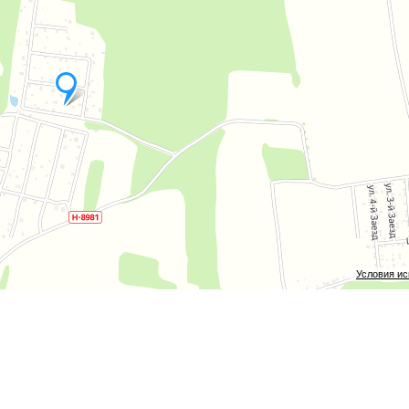
и и вводы в дома — тогда станет возможен льготный тариф на
шковичей и на автобус — несколько раз в день. Рядом, в 2 км, 2-
организую просмотр.
Условия и
а покупку недвижимости.
ой.