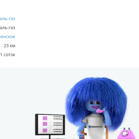
аль-газ
аль-газ
енское
23 км
1 соток