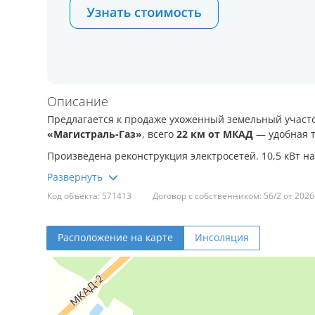
Описание
Предлагается к продаже ухоженный земельный учас
«Магистраль-Газ»
, всего
22 км от МКАД
— удобная т
Произведена реконструкция электросетей. 10,5 кВт на
Тихое, обжитое садовое товарищество. Участок ровны
Код объекта: 571413
Договор с собственником: 56/2 от 2026
дома, так и для отдыха на природе. Спокойное место,
комфортные условия для загородной жизни. Отличный в
привлекательной цене.
Расположение на карте
Инсоляция
В ст постоянно проживают около 10 человек. В товари
деревня с частным магазином. В сезон два раза в не
круглогодичным вывозом.
У всех, кто живёт постоянно, — электрокотлы. В 2025