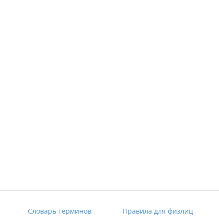
димую информацию.
06.03.2025 г.
Словарь терминов
Правила для физлиц