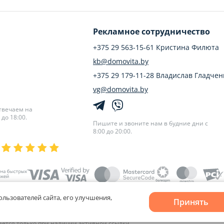
Рекламное сотрудничество
+375 29 563-15-61 Кристина Филюта
kb@domovita.by
+375 29 179-11-28 Владислав Гладчен
vg@domovita.by
твечаем на
до 18:00.
Пишите и звоните нам в будние дни с
8:00 до 20:00.
ользователей сайта, его улучшения,
Принять
лов cookie
и
Выбор настроек Cookie
кается только при наличии активной ссылки.