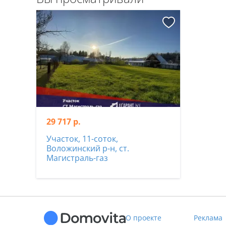
Напишите нам в удобный для Вас мессенджер:
Viber | Telegram | WhatsApp
Ответим на Ваши вопросы, предоставим всю необхо
ООО «Артель Недвижимость»
УНП 193820882
Лицензия Министерства Юстиции №48250000081913 от 
29 717 р.
Договор № 56/2 16.01.2026
Участок, 11-соток,
Воложинский р-н, ст.
Магистраль-газ
О проекте
Реклама