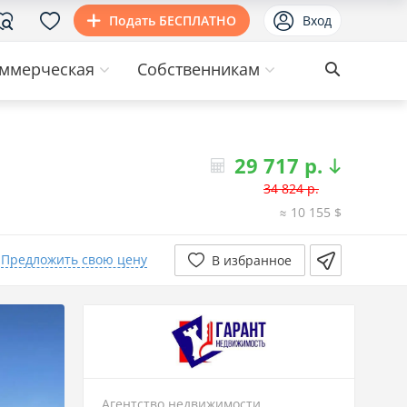
Подать БЕСПЛАТНО
Вход
ммерческая
Собственникам
29 717 р.
34 824 р.
≈ 10 155 $
21.05.2026
31 863р.
-2 962р.
Предложить свою цену
В избранное
17.01.2026
34 824р.
Агентство недвижимости