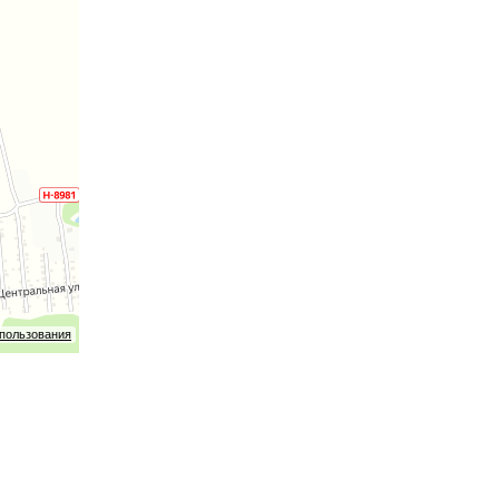
я
спользования