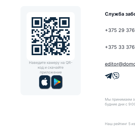
Служба заб
+375 29 376
+375 33 376
Наведите камеру на QR-
editor@domo
код и скачайте
приложение
Мы принимаем зв
будние дни с 9:0
Наш рейтинг
5
и