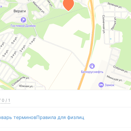
/
0
/
1
оварь терминов
Правила для физлиц