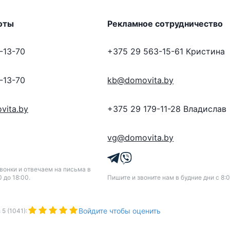
оты
Рекламное сотрудничество
-13-70
+375 29 563-15-61
Кристина
-13-70
kb@domovita.by
vita.by
+375 29 179-11-28
Владислав
vg@domovita.by
онки и отвечаем на письма в
0 до 18:00.
Пишите и звоните нам в будние дни с 8:0
Войдите чтобы оценить
з
5
(
1041
):