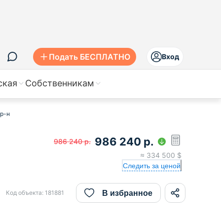
Подать БЕСПЛАТНО
Вход
ская
Собственникам
 р-н
986 240
р.
986 240
р.
≈
334 500
$
Следить за ценой
В избранное
Код объекта:
181881