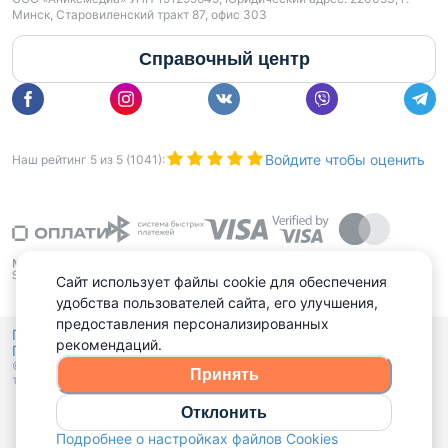
Минск, Старовиленский тракт 87, офис 303
Справочный центр
Войдите чтобы оценить
Наш рейтинг
5
из
5
(
1041
):
Сайт использует файлы cookie для обеспечения
удобства пользователей сайта, его улучшения,
предоставления персонализированных
Политика конфиденциальности,
рекомендаций.
Политика обработки файлов куки
Выбор настроек Cookies
и
© 2015 - 2026, Domovita.by. Копирование материалов допускается
Принять
только при наличии активной ссылки.
Отклонить
Подробнее о настройках файлов Cookies