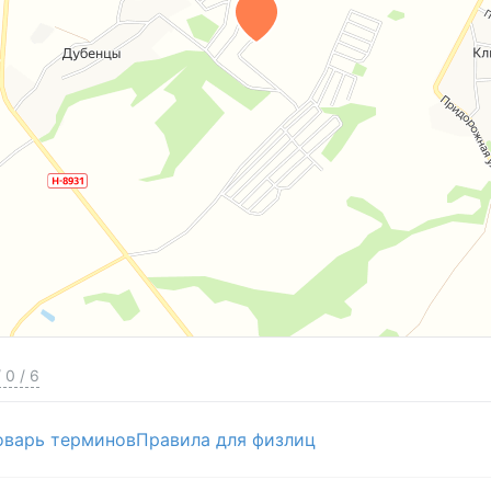
/
0
/
6
оварь терминов
Правила для физлиц