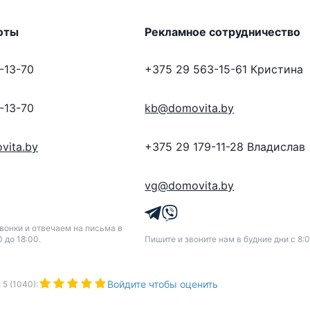
оты
Рекламное сотрудничество
-13-70
+375 29 563-15-61
Кристина
-13-70
kb@domovita.by
vita.by
+375 29 179-11-28
Владислав
vg@domovita.by
онки и отвечаем на письма в
0 до 18:00.
Пишите и звоните нам в будние дни с 8:0
Войдите чтобы оценить
з
5
(
1040
):