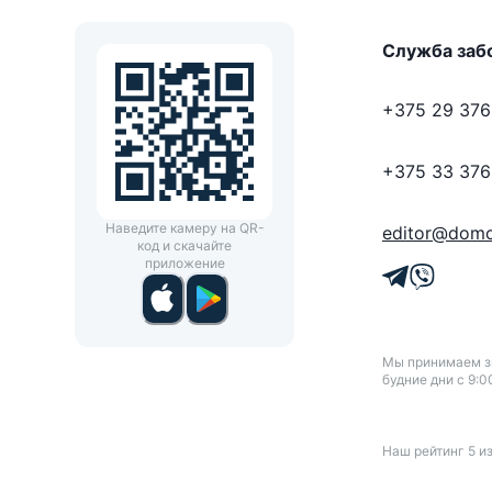
Служба заб
+375 29 376
+375 33 376
Наведите камеру на QR-
editor@domo
код и скачайте
приложение
Мы принимаем зв
будние дни с 9:0
Наш рейтинг
5
и