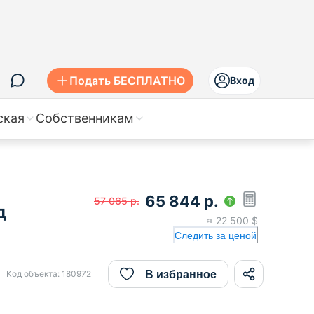
Подать БЕСПЛАТНО
Вход
ская
Собственникам
65 844
р.
57 065
р.
д
≈
22 500
$
Следить за ценой
В избранное
Код объекта:
180972