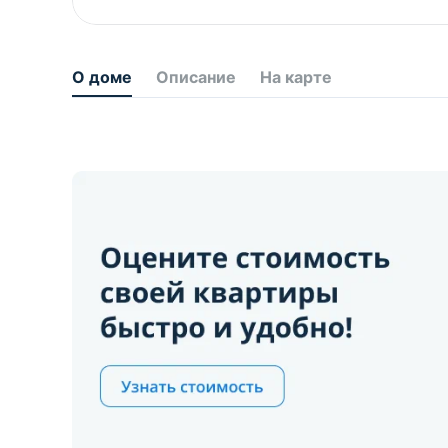
О доме
Описание
На карте