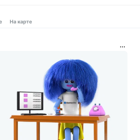
е
На карте