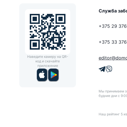
Служба заб
+375 29 376
+375 33 376
Наведите камеру на QR-
editor@domo
код и скачайте
приложение
Мы принимаем зв
будние дни с 9:0
Наш рейтинг
5
и