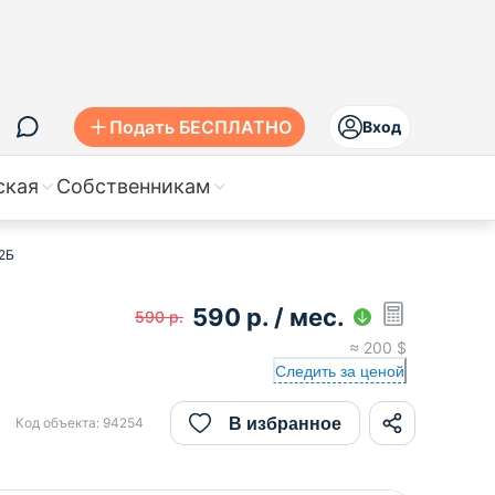
Подать БЕСПЛАТНО
Вход
ская
Собственникам
22Б
590
р.
/ мес.
590
р.
≈
200
$
Следить за ценой
В избранное
Код объекта:
94254