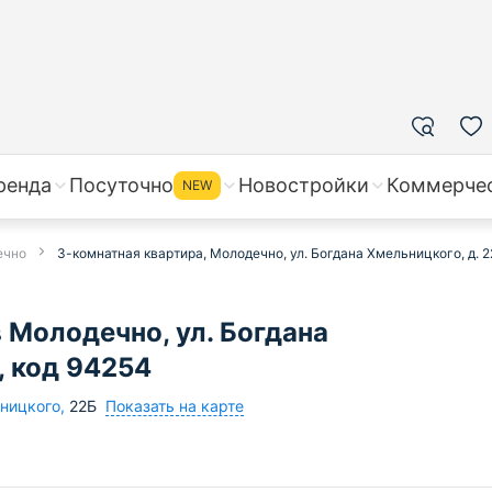
ренда
Посуточно
Новостройки
Коммерче
NEW
ечно
3-комнатная квартира, Молодечно, ул. Богдана Хмельницкого, д. 
 Молодечно, ул. Богдана
, код 94254
Показать на карте
ьницкого
,
22Б