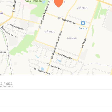
4
/
404