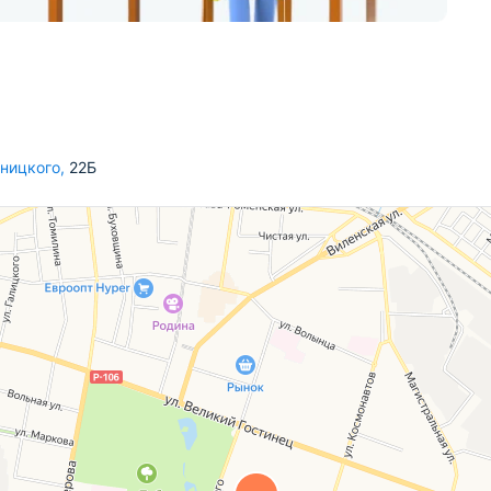
ьницкого
,
22Б