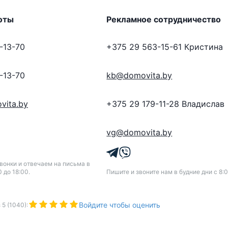
оты
Рекламное сотрудничество
-13-70
+375 29 563-15-61
Кристина
-13-70
kb@domovita.by
vita.by
+375 29 179-11-28
Владислав
vg@domovita.by
онки и отвечаем на письма в
0 до 18:00.
Пишите и звоните нам в будние дни с 8:0
Войдите чтобы оценить
з
5
(
1040
):