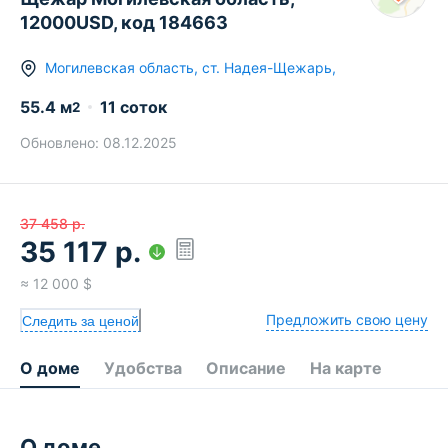
12000USD, код 184663
Могилевская область
,
ст.
Надея-Щежарь
,
55.4
м
11 соток
2
Обновлено:
08.12.2025
37 458
р.
35 117
р.
≈
12 000
$
Предложить свою цену
Следить за ценой
О доме
Удобства
Описание
На карте
О доме