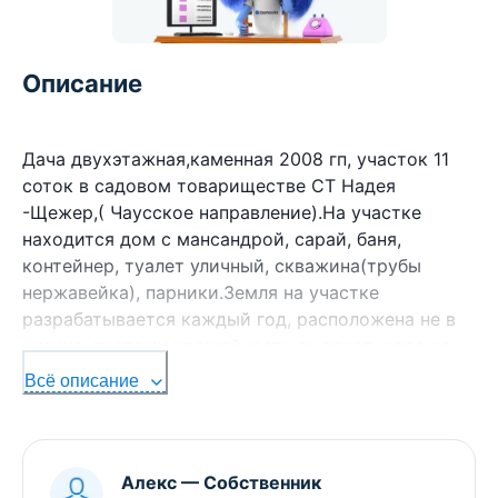
Описание
Дача двухэтажная,каменная 2008 гп, участок 11
соток в садовом товариществе СТ Надея
-Щежер,( Чаусское направление).На участке
находится дом с мансандрой, сарай, баня,
контейнер, туалет уличный, скважина(трубы
нержавейка), парники.Земля на участке
разрабатывается каждый год, расположена не в
низине, поэтому урожайность высокая, хорошо
плодоносят сортовые ,крупные ,сладкие груши и
Всё описание
яблони Медунички. Много ягод( клубника,
малина,смородина,ежевика,голубика,крыжовник,
виноград ) Дом кирпичный с подвалом(в полный
рост, сухой),полы и балки новые( поменяны в
Алекс
—
Собственник