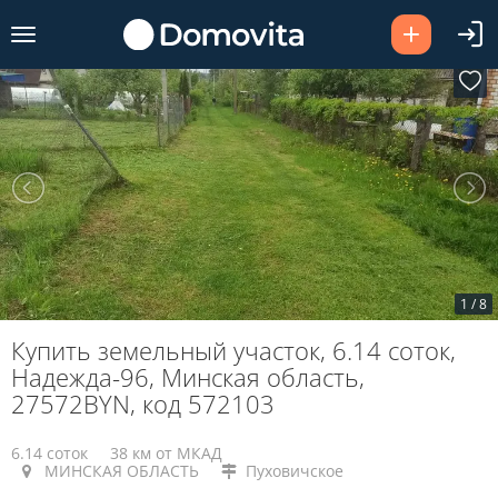
1
/
8
Купить земельный участок, 6.14 соток,
Надежда-96, Минская область,
27572BYN, код 572103
6.14 соток
38 км от МКАД
МИНСКАЯ ОБЛАСТЬ
Пуховичское