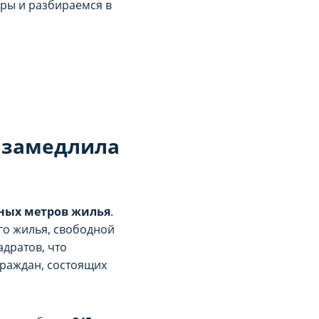
фры и разбираемся в
ь замедлила
тных метров жилья
.
го жилья, свободной
дратов, что
граждан, состоящих