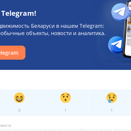
 Telegram!
движимость Беларуси в нашем Telegram:
еобычные объекты, новости и аналитика.
elegram
0
1
1
овости
читаем сколько льготных квартир построили в Минске за первые четыре м