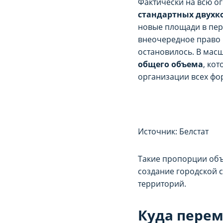
Фактически на всю о
стандартных двухк
новые площади в пе
внеочередное право 
остановилось. В мас
общего объема
, ко
организации всех фор
НАСТРОЙТЕ ПА
НАСТРОЙТЕ ПА
Источник: Белстат
Вы можете настроить и
Вы можете настроить и
«технические/функцио
«технические/функцио
Такие пропорции объ
корректное функционир
корректное функционир
создание городской с
территорий.
Сайт запоминает Ваш в
Сайт запоминает Ваш в
запросит Ваше согласи
запросит Ваше согласи
Куда перем