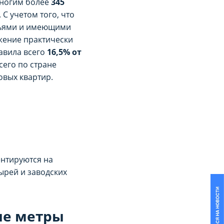
многим более
345
С учетом того, что
мьями и имеющими
жение практически
авила всего
16,5% от
сего по стране
овых квартир.
ЙЛОВ COOKIE
ЙЛОВ COOKIE
за исключением типа
за исключением типа
х невозможно
х невозможно
ентируются на
ырей и заводских
 периода Сайт снова
 периода Сайт снова
йлов cookie (в т.ч.
йлов cookie (в т.ч.
ые метры