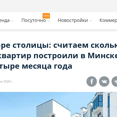
енда
Посуточно
Новостройки
Коммер
оре столицы: считаем сколь
квартир построили в Минске
тыре месяца года
я 2026 г.