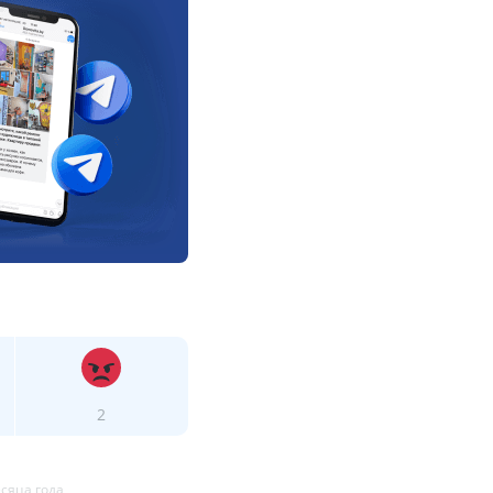
2
есяца года