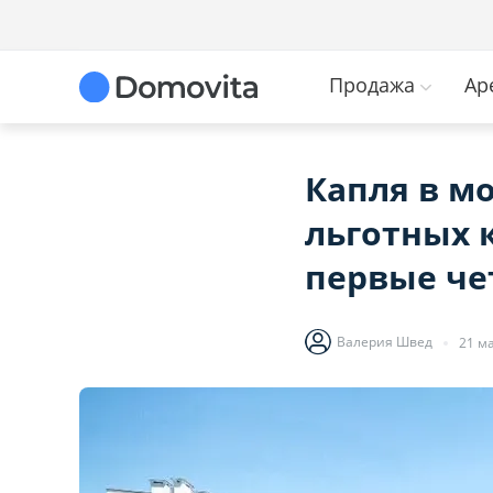
Продажа
Ар
Капля в м
льготных 
первые че
Валерия Швед
21 ма