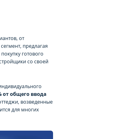
чества рекламы
чества рекламы
антов, от
ованного рекламного
ованного рекламного
 сегмент, предлагая
твенно на Сайте либо в
твенно на Сайте либо в
 покупку готового
астройщики со своей
 индивидуального
% от общего ввода
коттеджи, возведенные
ится для многих