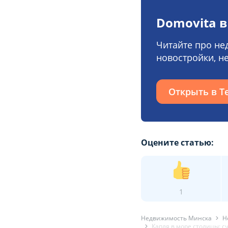
Domovita в
Читайте про не
новостройки, н
Открыть в T
Оцените статью:
1
Недвижимость Минска
Н
Капля в море столицы: с