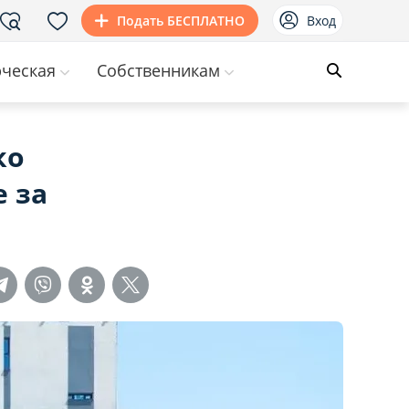
Подать БЕСПЛАТНО
Вход
ческая
Собственникам
ко
 за