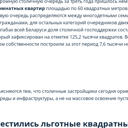
громную столичную очередь за треть года пришлось не
омнатных квартир
площадью по 60 квадратных метров. 
рвую очередь распределяются между многодетными се
гражданами, для остальных категорий очередников дви
штабах всей Беларуси доля столичной господдержки сост
торый зафиксирован на отметке 125,2 тысячи квадратов. В
м собственности построили за этот период 7,6 тысячи н
РАМЕТРЫ ИСПОЛЬЗОВАНИЯ ФА
РАМЕТРЫ ИСПОЛЬЗОВАНИЯ ФА
спользование каждого типа файлов cookie, 
спользование каждого типа файлов cookie, 
нальные (обязательные) cookie», без которы
нальные (обязательные) cookie», без которы
ясняются тем, что столичные застройщики сегодня ори
ование сайта domovita.by (далее – Сайт).
ование сайта domovita.by (далее – Сайт).
реды и инфраструктуры, а не на массовое освоение пуст
ыбор настроек на 1 год. По окончании этого
ыбор настроек на 1 год. По окончании этого
е. Вы вправе изменить свой выбор настроек фа
е. Вы вправе изменить свой выбор настроек фа
естились льготные квадратн