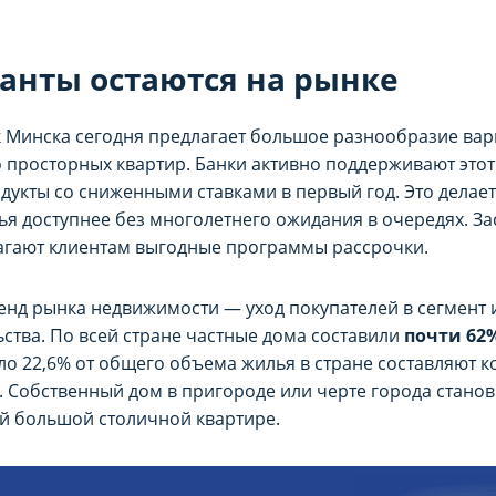
непосредственно на Сайте либо в настройках браузера.
непосредственно на Сайте либо в настройках браузера.
анты остаются на рынке
ie-файлы
ie-файлы
йлы используются для целей маркетинга и улучшения ка
йлы используются для целей маркетинга и улучшения ка
Минска сегодня предлагает большое разнообразие вари
ее актуального и подходящего контента и персонализир
ее актуального и подходящего контента и персонализир
 просторных квартир. Банки активно поддерживают этот
ь хранение данного типа cookie-файлов можно непосредс
ь хранение данного типа cookie-файлов можно непосредс
укты со сниженными ставками в первый год. Это делает
ья доступнее без многолетнего ожидания в очередях. З
агают клиентам выгодные программы рассрочки.
нд рынка недвижимости — уход покупателей в сегмент
ства. По всей стране частные дома составили
почти 62
оло 22,6% от общего объема жилья в стране составляют 
. Собственный дом в пригороде или черте города станов
й большой столичной квартире.