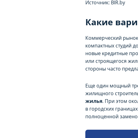
Источник: BIR.by
cookie-файлов можно 
cookie-файлов можно 
Какие вари
Рекламные cook
Рекламные cook
Рекламные cookie-фа
Рекламные cookie-фа
Коммерческий рынок 
(предоставление бол
(предоставление бол
компактных студий до
материала). Запретит
материала). Запретит
новые кредитные прод
настройках браузера.
настройках браузера.
или строящегося жил
стороны часто предл
Еще один мощный тре
жилищного строитель
жилья
. При этом ок
в городских границах
полноценной замено