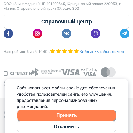
ООО «Аниксмедиа» УНП 191299645, Юридический адрес: 220053, г.
Минск, Старовиленский тракт 87, офис 303
Справочный центр
Войдите чтобы оценить
Наш рейтинг
5
из
5
(
1040
):
Сайт использует файлы cookie для обеспечения
удобства пользователей сайта, его улучшения,
предоставления персонализированных
Политика конфиденциальности,
рекомендаций.
Политика обработки файлов куки
Выбор настроек Cookies
и
© 2015 - 2026, Domovita.by. Копирование материалов допускается
Принять
только при наличии активной ссылки.
Отклонить