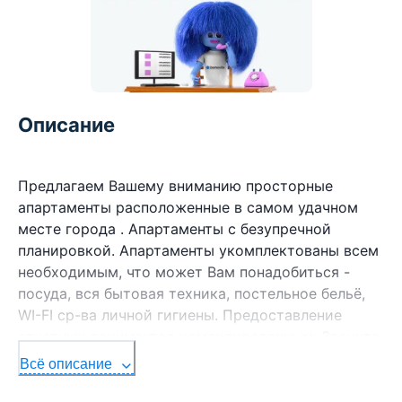
Описание
Предлагаем Вашему вниманию просторные
апартаменты расположенные в самом удачном
месте города . Апартаменты с безупречной
планировкой. Апартаменты укомплектованы всем
необходимым, что может Вам понадобиться -
посуда, вся бытовая техника, постельное бельё,
WI-FI ср-ва личной гигиены. Предоставление
отчетных документов командированным. Звоните
и вы будите пользоваться нашими услугами
Всё описание