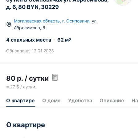
д. 6, 80 BYN, 30229
Могилевская область
,
г.
Осиповичи
,
ул.
Абросимова
,
6
4 спальных места
62
м
2
Обновлено:
12.01.2023
80
р.
/ сутки
≈
27
$ / сутки.
О квартире
О доме
Удобства
Описание
На
О квартире