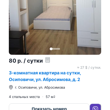
80
р.
/ сутки
≈
27
$ / сутки.
3-комнатная квартира на сутки,
Осиповичи, ул. Абросимова, д. 2
г.
Осиповичи
,
ул. Абросимова
4 спальных места
57
м
2
Показать номер