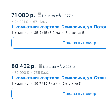
71 000
р.
2
Цена за м
:
1 977
р.
≈
24 081
$
671
$/м
2
1-комнатная квартира, Осиповичи, ул. Потоц
1-комн. кв
35.9
15
8.9
м
3
этаж из
5
2
Показать номер
88 452
р.
2
Цена за м
:
2 226
р.
≈
30 000
$
755
$/м
2
1-комнатная квартира, Осиповичи, ул. Сташк
1-комн. кв
39.7
39.7
м
2
этаж из
5
2
Показать номер