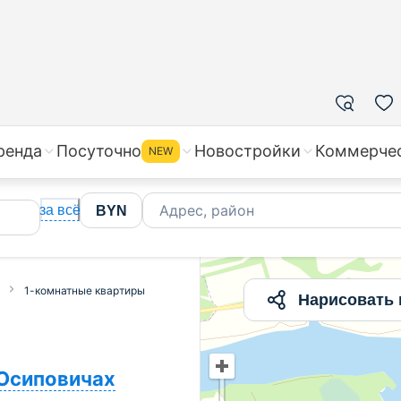
ное жилье недорого
ренда
Посуточно
Новостройки
Коммерче
NEW
Адрес, район
за всё
BYN
1-комнатные квартиры
Нарисовать 
Осиповичах