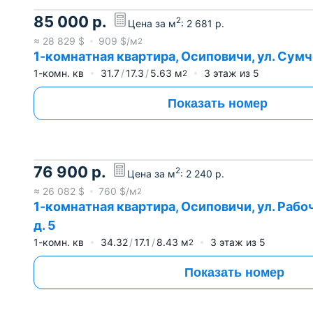
85 000
р.
2
Цена за м
:
2 681
р.
≈
28 829
$
909
$/м
2
1-комнатная квартира, Осиповичи, ул. Сумче
1-комн. кв
31.7
17.3
5.63
м
3
этаж из
5
2
Показать номер
76 900
р.
2
Цена за м
:
2 240
р.
≈
26 082
$
760
$/м
2
1-комнатная квартира, Осиповичи, ул. Раб
д. 5
1-комн. кв
34.32
17.1
8.43
м
3
этаж из
5
2
Показать номер