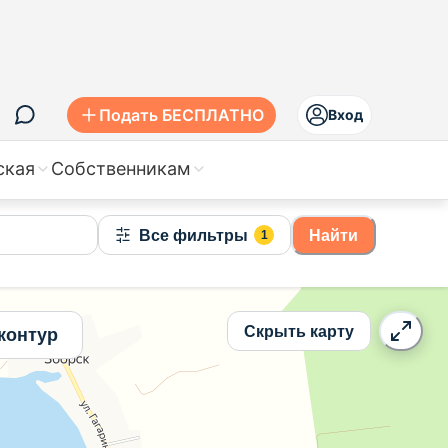
Подать БЕСПЛАТНО
Вход
ская
Собственникам
Все фильтры
Найти
1
Скрыть карту
контур