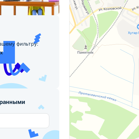
ашему фильтру:
х
бранными