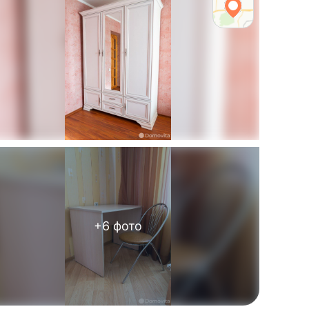
+
6
фото