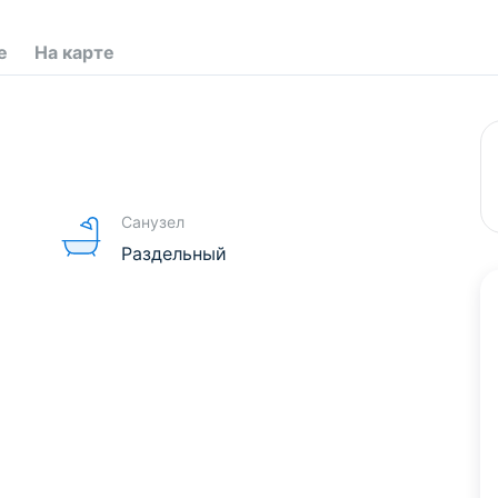
е
На карте
Санузел
Раздельный