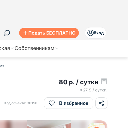
Подать БЕСПЛАТНО
Вход
ская
Собственникам
ная
80
р.
/ сутки
≈
27
$ / сутки.
В избранное
Код объекта:
30198