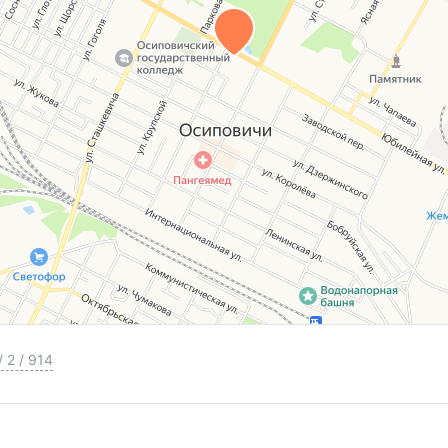
/
2
/
914