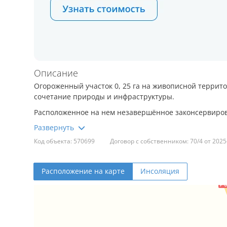
Описание
Огороженный участок 0, 25 га на живописной террито
сочетание природы и инфраструктуры.
Расположенное на нем незавершённое законсервирова
Этот благоустроенный уголок природы выделяется ч
Код объекта: 570699
Договор с собственником: 70/4 от 2025
Участок прямо на берегу реки, что обеспечивает лег
Расположение на карте
Инсоляция
Территория окружена разнообразной растительность
и тень. Шум воды и пение птиц создает атмосферу сп
Участок обнесен оградой, обеспечивающей безопасно