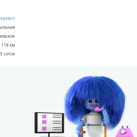
Перевоз
ральная
евское
118 км
5 соток