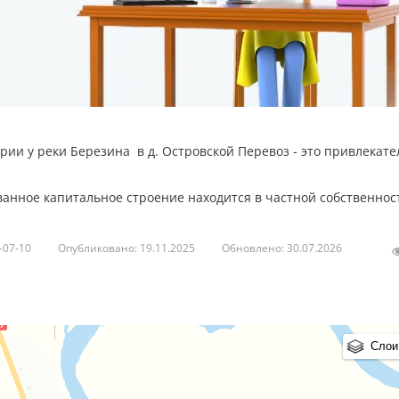
рии у реки Березина в д. Островской Перевоз - это привлекат
нное капитальное строение находится в частной собственнос
еткими границами, подчеркивающими его приватность.
-07-10
Опубликовано: 19.11.2025
Обновлено: 30.07.2026
кий доступ к воде и живописным видам.
ю – высокими деревьями, кустарниками создавая естественную
окойствия и гармонии.
Слои
сть и приватность.