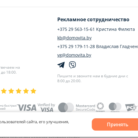
Рекламное сотрудничество
+375 29 563-15-61 Кристина Филюта
kb@domovita.by
+375 29 179-11-28 Владислав Гладчен
vg@domovita.by
твечаем на
до 18:00.
Пишите и звоните нам в будние дни с
8:00 до 20:00.
ользователей сайта, его улучшения,
Принять
лов cookie
и
Выбор настроек Cookie
кается только при наличии активной ссылки.