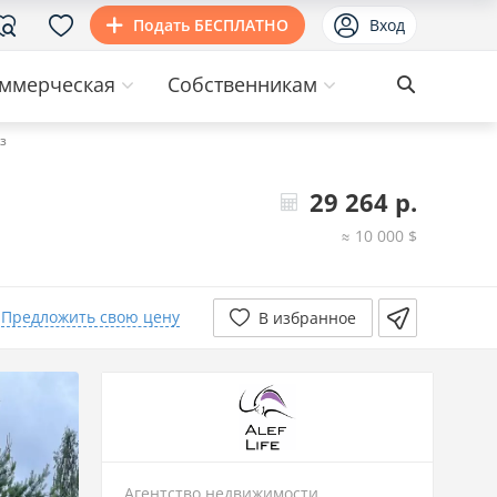
Подать БЕСПЛАТНО
Вход
ммерческая
Собственникам
з
29 264 р.
≈ 10 000 $
Предложить свою цену
В избранное
Агентство недвижимости