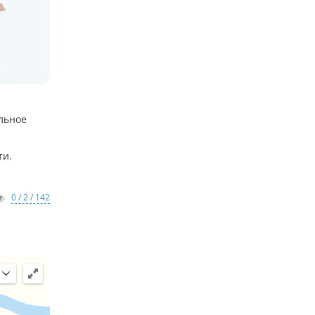
ельное
ти.
0 / 2 / 142
 границу