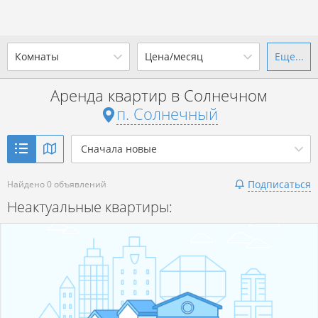
Комнаты
Цена/месяц
Еще...
Ваш город -
п. Солнечный
?
Аренда квартир в Солнечном
1-комн.
2-комн.
3-комн.
4+
от
до
п. Солнечный
Да
Выбрать город
Показать объявления
р. за всё
Сначала новые
Подписаться
Найдено 0 объявлений
Показать объявления
Неактуальные квартиры: