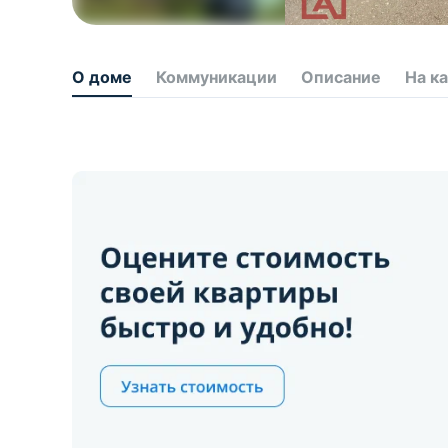
О доме
Коммуникации
Описание
На к