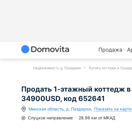
Продажа
А
Недвижимость д. Паздерки
Купить коттедж в Пазде
Продать 1-этажный коттедж в 
34900USD, код 652641
Показать на карте
Минская область
,
д.
Паздерки
,
Слуцкое
направление
28.96
км от МКАД