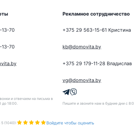
оты
Рекламное сотрудничество
-13-70
+375 29 563-15-61
Кристина
-13-70
kb@domovita.by
vita.by
+375 29 179-11-28
Владислав
vg@domovita.by
онки и отвечаем на письма в
0 до 18:00.
Пишите и звоните нам в будние дни с 8:0
Войдите чтобы оценить
з
5
(
1040
):