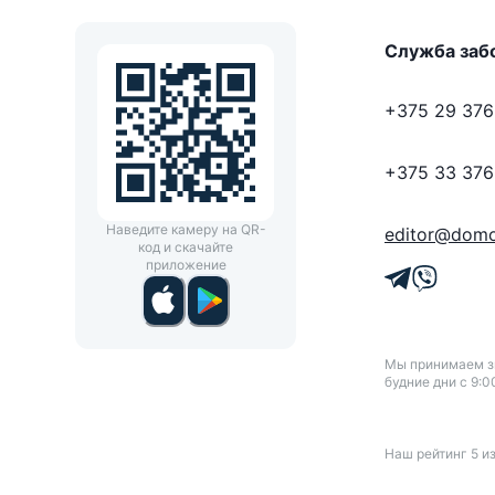
Служба заб
+375 29 376
+375 33 376
Наведите камеру на QR-
editor@domo
код и скачайте
приложение
Мы принимаем зв
будние дни с 9:0
Наш рейтинг
5
и