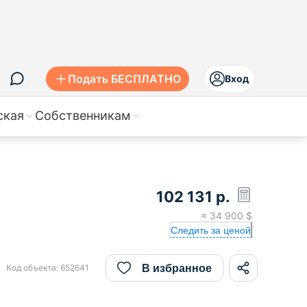
Подать БЕСПЛАТНО
Вход
ская
Собственникам
102 131
р.
≈
34 900
$
Следить за ценой
В избранное
Код объекта:
652641