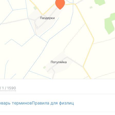
/
1
/
1590
оварь терминов
Правила для физлиц