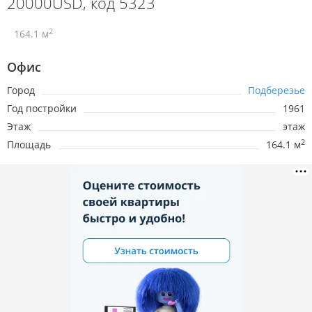
20000USD, код 5323
2
164.1 м
Офис
Город
Подберезье
Год постройки
1961
Этаж
этаж
2
Площадь
164.1 м