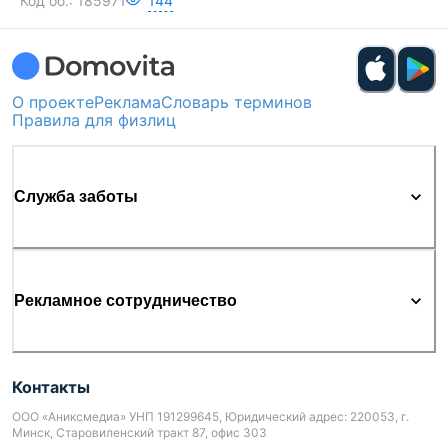
Код об.:
185971
144
О проекте
Реклама
Словарь терминов
Правила для физлиц
Служба заботы
Рекламное сотрудничество
Контакты
ООО «Аниксмедиа» УНП 191299645, Юридический адрес: 220053, г.
Минск, Старовиленский тракт 87, офис 303