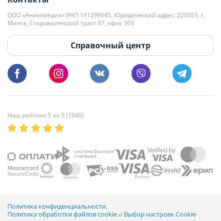
kb@domovita.by
+375 29 179-11-28 Владислав Гладченко
ООО «Аниксмедиа» УНП 191299645, Юридический адрес: 220053, г.
Мы принимаем звонки и отвечаем на письма в будние дни с 9:00 до
Минск, Старовиленский тракт 87, офис 303
18:00.
vg@domovita.by
Справочный центр
Пишите и звоните нам в будние дни с 8:00 до 20:00.
Наш рейтинг 5 из 5 (1040)
Политика конфиденциальности,
Политика обработки файлов cookie
и
Выбор настроек Cookie