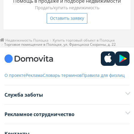
Помощь в продаже и подборе недвижимости
Продать/купить недвижимость
Оставить заявку
Недвижимость Полоцка
Купить торговый объект в Полоцке
Торговое помещение в Полоцке, ул. Франциска Скорины, д. 22
О проекте
Реклама
Словарь терминов
Правила для физлиц
Служба заботы
+375 29 376-13-70
Рекламное сотрудничество
+375 33 376-13-70
editor@domovita.by
+375 29 563-15-61 Кристина Филюта
Контакты