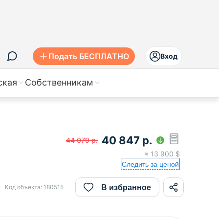
Подать БЕСПЛАТНО
Вход
ская
Собственникам
40 847
р.
44 079
р.
≈
13 900
$
Следить за ценой
В избранное
Код объекта:
180515