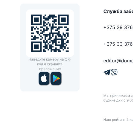
Служба заб
+375 29 376
+375 33 376
Наведите камеру на QR-
editor@domo
код и скачайте
приложение
Мы принимаем зв
будние дни с 9:0
Наш рейтинг
5
и