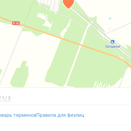
/
1
/
3
оварь терминов
Правила для физлиц