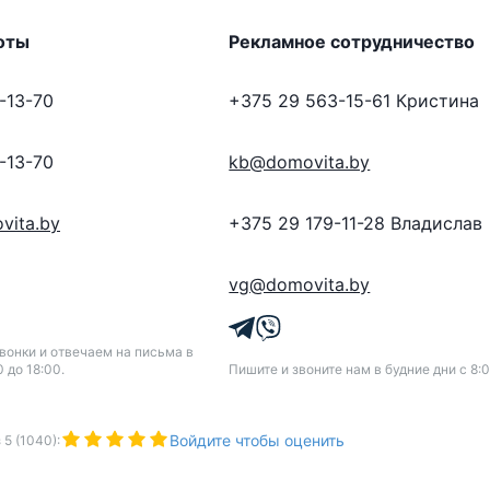
оты
Рекламное сотрудничество
-13-70
+375 29 563-15-61
Кристина
-13-70
kb@domovita.by
vita.by
+375 29 179-11-28
Владислав
vg@domovita.by
онки и отвечаем на письма в
0 до 18:00.
Пишите и звоните нам в будние дни с 8:0
Войдите чтобы оценить
з
5
(
1040
):