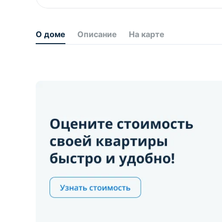
О доме
Описание
На карте