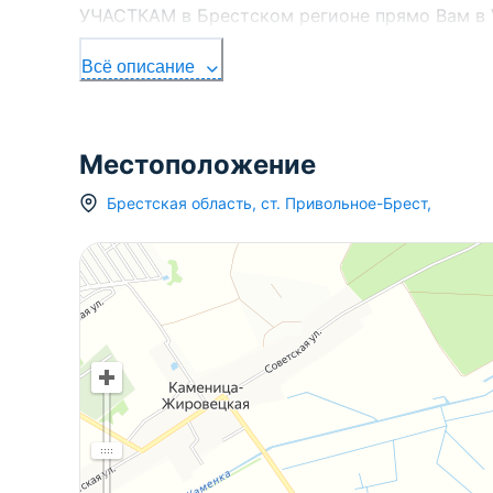
УЧАСТКАМ в Брестском регионе прямо Вам в 
УНП 291427570 Лицензия № 02240/303 от 02.02
Всё описание
Местоположение
Брестская область
,
ст.
Привольное-Брест
,