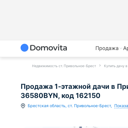
Продажа
А
Недвижимость ст. Привольное-Брест
Купить дачу 
Продажа 1-этажной дачи в Пр
36580BYN, код 162150
Показа
Брестская область
,
ст.
Привольное-Брест
,