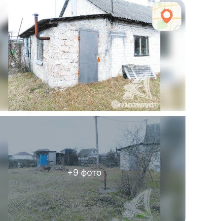
+
9
фото