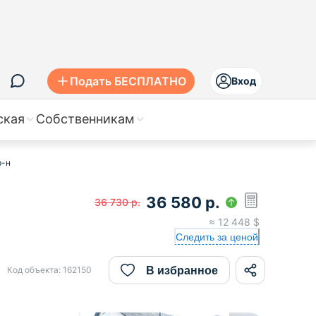
Подать БЕСПЛАТНО
Вход
ская
Собственникам
р-н
36 580
р.
36 730
р.
≈
12 448
$
Следить за ценой
В избранное
Код объекта:
162150