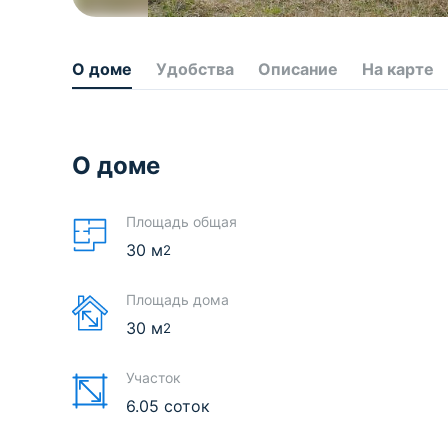
О доме
Удобства
Описание
На карте
О доме
Площадь общая
30
м
2
Площадь дома
30
м
2
Участок
6.05 соток