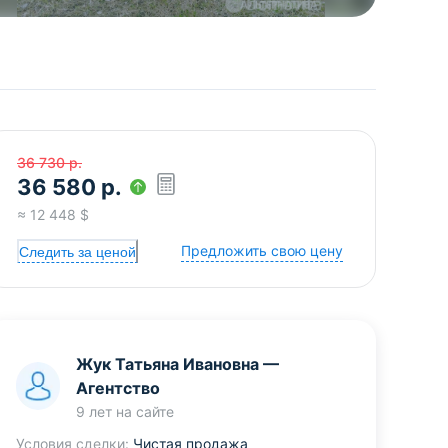
36 730
р.
36 580
р.
≈
12 448
$
Предложить свою цену
Следить за ценой
Жук Татьяна Ивановна
—
Агентство
9 лет
на сайте
Условия сделки:
Чистая продажа