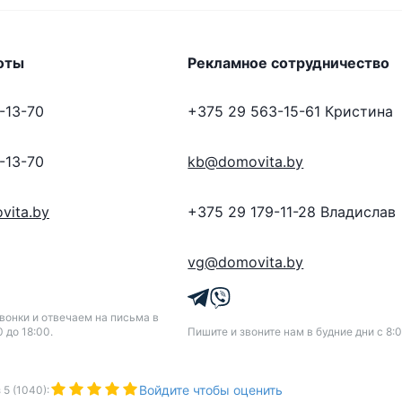
оты
Рекламное сотрудничество
-13-70
+375 29 563-15-61
Кристина
-13-70
kb@domovita.by
vita.by
+375 29 179-11-28
Владислав
vg@domovita.by
онки и отвечаем на письма в
0 до 18:00.
Пишите и звоните нам в будние дни с 8:0
Войдите чтобы оценить
з
5
(
1040
):