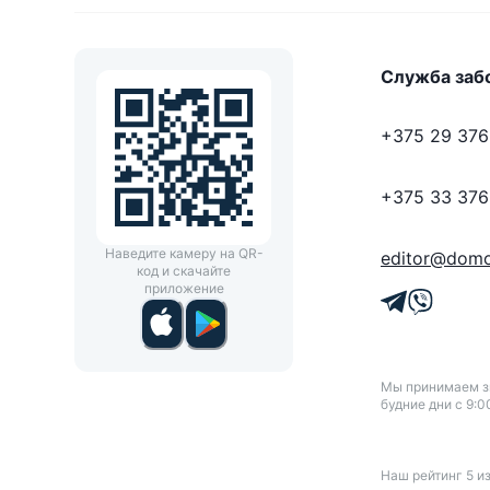
Служба заб
+375 29 376
+375 33 376
Наведите камеру на QR-
editor@domo
код и скачайте
приложение
Мы принимаем зв
будние дни с 9:0
Наш рейтинг
5
и