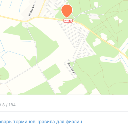
/
8
/
184
оварь терминов
Правила для физлиц