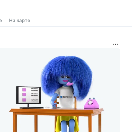
е
На карте