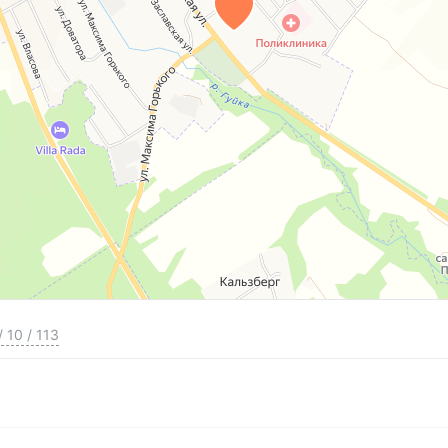
/
10
/
113