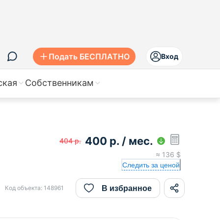
Подать БЕСПЛАТНО
Вход
ская
Собственникам
400
р.
/ мес.
404
р.
≈
136
$
Следить за ценой
В избранное
Код объекта:
148961