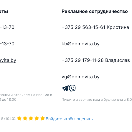
оты
Рекламное сотрудничество
-13-70
+375 29 563-15-61
Кристина
-13-70
kb@domovita.by
vita.by
+375 29 179-11-28
Владислав
vg@domovita.by
онки и отвечаем на письма в
0 до 18:00.
Пишите и звоните нам в будние дни с 8:0
Войдите чтобы оценить
з
5
(
1040
):