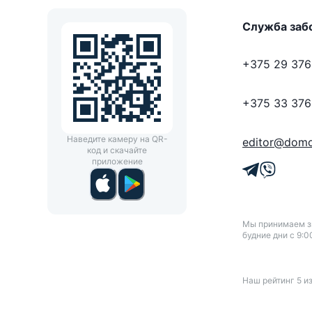
Служба заб
+375 29 376
+375 33 376
Наведите камеру на QR-
editor@domo
код и скачайте
приложение
Мы принимаем зв
будние дни с 9:0
Наш рейтинг
5
и