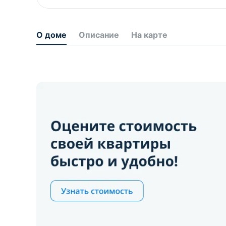
О доме
Описание
На карте