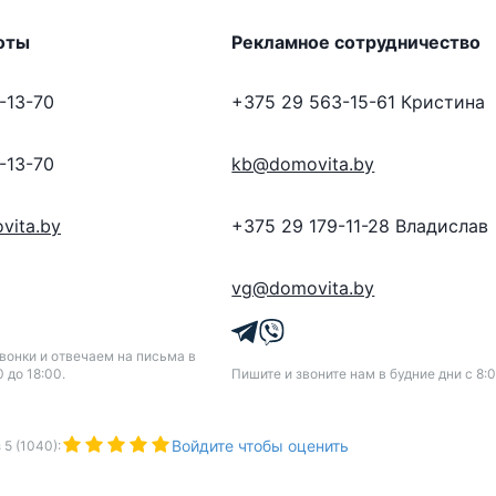
оты
Рекламное сотрудничество
-13-70
+375 29 563-15-61
Кристина
-13-70
kb@domovita.by
vita.by
+375 29 179-11-28
Владислав
vg@domovita.by
онки и отвечаем на письма в
0 до 18:00.
Пишите и звоните нам в будние дни с 8:0
Войдите чтобы оценить
з
5
(
1040
):