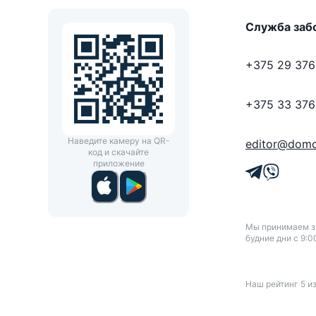
Служба заб
+375 29 376
+375 33 376
Наведите камеру на QR-
editor@domo
код и скачайте
приложение
Мы принимаем зв
будние дни с 9:0
Наш рейтинг
5
и