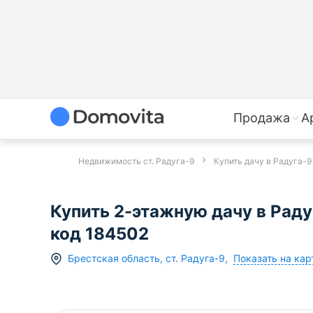
Продажа
А
Недвижимость ст. Радуга-9
Купить дачу в Радуга-9
Купить 2-этажную дачу в Раду
код 184502
Показать на кар
Брестская область
,
ст.
Радуга-9
,