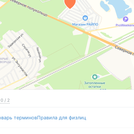
0
/
2
оварь терминов
Правила для физлиц