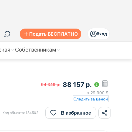
Подать БЕСПЛАТНО
Вход
ская
Собственникам
88 157
р.
94 349
р.
≈
29 900
$
Следить за ценой
В избранное
Код объекта:
184502