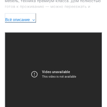
мебель, техника премиум-класса. Дом полностью
готов к проживанию — можно переезжать и
наслаждаться.
Всё описание
Интерьер по этажам:
- Цокольный этаж отведён под релакс и
функциональность: электрическая сауна с
душевой, уютная комната отдыха, газовый котёл
для надёжного тепла. Также имеется просторное
помещение, которое легко превратить в
бильярдную, домашний кинотеатр или
тренажёрный зал — на ваш вкус.
- Первый этаж — сердце дома. Гостиная 57,8 м2 с
элегантным камином, где хочется собираться
всей семьёй, и стильная кухня 21,4 м2 с техникой
премиум-класса. Отдельный санузел добавляет