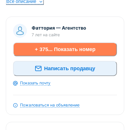
Всё описание
Дом под чистовую отделку, сделана разводка
всех коммуникаций, будет доделана входная
группа и терраса.
Продаём чистой продажей, показываем в любое
Фаттория
—
Агентство
время, поможем продать вашу недвижимость для
7 лет
на сайте
покупки нашего дома.
+ 375... Показать номер
Лицензия: №02240/362 от 31.07.2018,
Министерство юстиции РБ
Написать продавцу
Показать почту
Пожаловаться на объявление