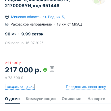
217000BYN, код 651446
Минская область
,
ст.
Родник-5
,
Раковское
направление
18
км от МКАД
90
м
9.99 соток
2
Обновлено:
16.07.2025
221 130
р.
217 000
р.
≈
73 599
$
Предложить свою цену
Следить за ценой
О доме
Коммуникации
Описание
На карте