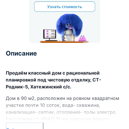
Описание
Продаём классный дом с рациональной
планировкой под чистовую отделку, СТ-
Родник-5, Хатежинский с/с.
Дом в 90 м2, расположен на ровном квадратном
участке почти 10 соток, вода- скважина,
канализация- септик, отопление- полы электро.
Расстояние от МКАД 18 км, широкие дороги,
почти все соседи живут круглогодично.